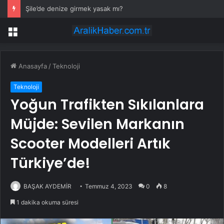
Şile’de denize girmek yasak mı?
Menü
Anasayfa
/
Teknoloji
Teknoloji
Yoğun Trafikten Sıkılanlara
Müjde: Sevilen Markanın
Scooter Modelleri Artık
Türkiye’de!
BAŞAK AYDEMİR
Temmuz 4, 2023
0
8
1 dakika okuma süresi