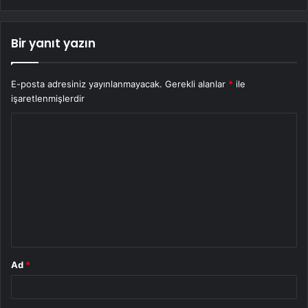
Bir yanıt yazın
E-posta adresiniz yayınlanmayacak.
Gerekli alanlar
*
ile
işaretlenmişlerdir
Y
o
r
u
m
*
Ad
*