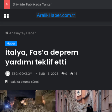
Silivri’de Fabrikada Yangın
Menü
Anasayfa
/
Haber
Haber
İtalya, Fas’a deprem
yardımı teklif etti
EZGİ GÖKSOY
Eylül 15, 2023
0
16
1 dakika okuma süresi