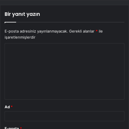
Bir yanıt yazın
E-posta adresiniz yayınlanmayacak.
Gerekli alanlar
*
ile
işaretlenmişlerdir
Y
o
r
u
m
*
Ad
*
E-posta
*