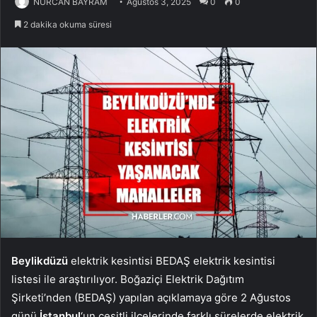
NURCAN BAYRAM
Ağustos 3, 2025
0
0
2 dakika okuma süresi
Beylikdüzü
elektrik kesintisi BEDAŞ elektrik kesintisi
listesi ile araştırılıyor. Boğaziçi Elektrik Dağıtım
Şirketi’nden (BEDAŞ) yapılan açıklamaya göre 2 Ağustos
günü
İstanbul
‘un çeşitli ilçelerinde farklı sürelerde elektrik