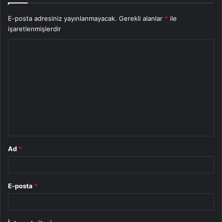
E-posta adresiniz yayınlanmayacak.
Gerekli alanlar
*
ile
işaretlenmişlerdir
Y
o
r
u
m
*
Ad
*
E-posta
*