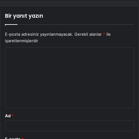
Bir yanıt yazın
E-posta adresiniz yayınlanmayacak.
Gerekli alanlar
*
ile
işaretlenmişlerdir
Y
o
r
u
m
*
Ad
*