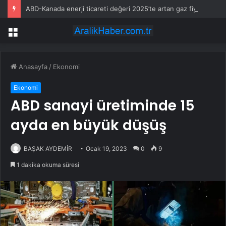
ABD-Kanada enerji ticareti değeri 2025’te artan gaz fiyatlarıyla yükseldi
Menü
Anasayfa
/
Ekonomi
Ekonomi
ABD sanayi üretiminde 15
ayda en büyük düşüş
BAŞAK AYDEMİR
Ocak 19, 2023
0
9
1 dakika okuma süresi