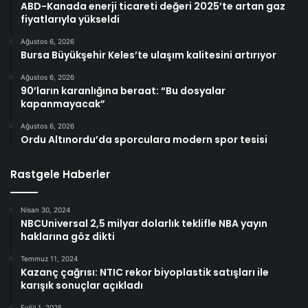
ABD-Kanada enerji ticareti değeri 2025’te artan gaz
fiyatlarıyla yükseldi
Ağustos 6, 2026
Bursa Büyükşehir Keles’te ulaşım kalitesini artırıyor
Ağustos 6, 2026
90’ların karanlığına beraat: “Bu dosyalar
kapanmayacak”
Ağustos 6, 2026
Ordu Altınordu’da sporculara modern spor tesisi
Rastgele Haberler
Nisan 30, 2024
NBCUniversal 2,5 milyar dolarlık teklifle NBA yayın
haklarına göz dikti
Temmuz 11, 2024
Kazanç çağrısı: NTIC rekor biyoplastik satışları ile
karışık sonuçlar açıkladı
Eylül 1, 2025