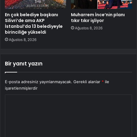
En çok belediye başkanı
Muharrem İnce’nin planı
Silivri’de ama AKP
tıkır tıkır işliyor
İstanbul’da 13 belediyeyle
Ağustos 8, 2026
birinciliğe yükseldi
Ağustos 8, 2026
Bir yanıt yazın
E-posta adresiniz yayınlanmayacak.
Gerekli alanlar
*
ile
işaretlenmişlerdir
Y
o
r
u
m