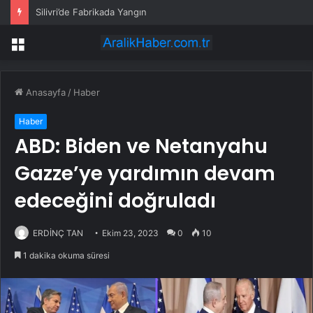
Silivri’de Fabrikada Yangın
Menü
Anasayfa
/
Haber
Haber
ABD: Biden ve Netanyahu
Gazze’ye yardımın devam
edeceğini doğruladı
ERDİNÇ TAN
Ekim 23, 2023
0
10
1 dakika okuma süresi