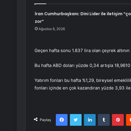
İran Cumhurbaşkanı: Dini Lider ile iletişim “ç
zor”
Ağustos 6, 2026
Geçen hafta sonu 1.837 lira olan çeyrek altının s
Bu hafta ABD doları yüzde 0,34 artışla 18,9610 l
Yatırım fonları bu hafta %1,29, bireysel emeklili
fonları içinde en çok kazandıran yüzde 3,93 ile
Facebook
Twitter
LinkedIn
Tumblr
Pint
Paylaş