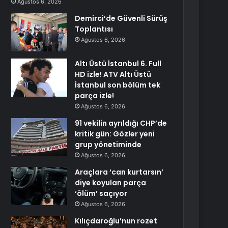
Ağustos 6, 2026
Demirci’de Güvenli Sürüş
Toplantısı
Ağustos 6, 2026
Altı Üstü İstanbul 6. Full
HD izle! ATV Altı Üstü
İstanbul son bölüm tek
parça izle!
Ağustos 6, 2026
91 vekilin ayrıldığı CHP’de
kritik gün: Gözler yeni
grup yönetiminde
Ağustos 6, 2026
Araçlara ‘can kurtarsın’
diye koyulan parça
‘ölüm’ saçıyor
Ağustos 6, 2026
Kılıçdaroğlu’nun rozet