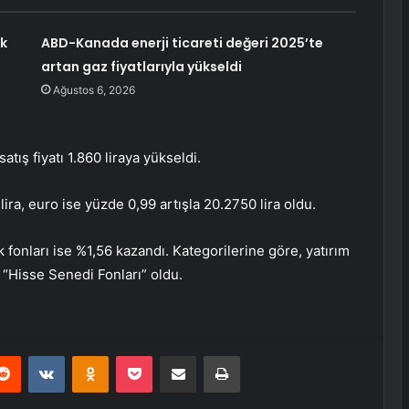
ok
ABD-Kanada enerji ticareti değeri 2025’te
artan gaz fiyatlarıyla yükseldi
Ağustos 6, 2026
atış fiyatı 1.860 liraya yükseldi.
ira, euro ise yüzde 0,99 artışla 20.2750 lira oldu.
k fonları ise %1,56 kazandı. Kategorilerine göre, yatırım
 “Hisse Senedi Fonları” oldu.
erest
Reddit
VKontakte
Odnoklassniki
Pocket
E-Posta ile paylaş
Yazdır