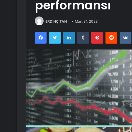
performansı
ERDİNÇ TAN
Mart 31, 2023
Facebook
Twitter
LinkedIn
Tumblr
Pinterest
Reddit