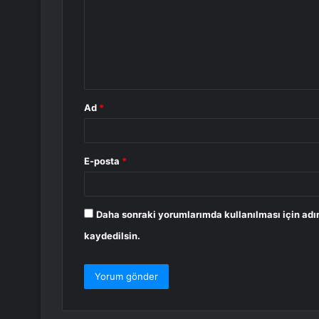
r
u
m
*
Ad
*
E-posta
*
Daha sonraki yorumlarımda kullanılması için adı
kaydedilsin.