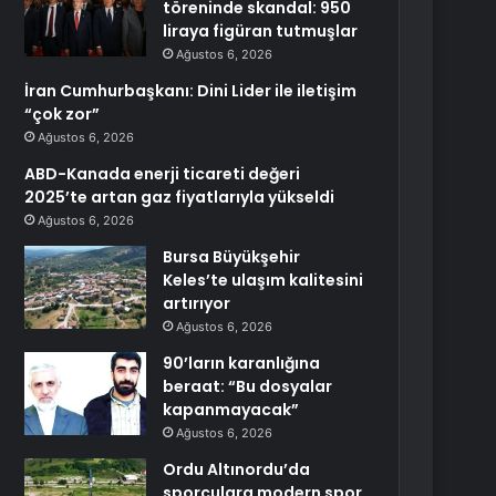
töreninde skandal: 950
liraya figüran tutmuşlar
Ağustos 6, 2026
İran Cumhurbaşkanı: Dini Lider ile iletişim
“çok zor”
Ağustos 6, 2026
ABD-Kanada enerji ticareti değeri
2025’te artan gaz fiyatlarıyla yükseldi
Ağustos 6, 2026
Bursa Büyükşehir
Keles’te ulaşım kalitesini
artırıyor
Ağustos 6, 2026
90’ların karanlığına
beraat: “Bu dosyalar
kapanmayacak”
Ağustos 6, 2026
Ordu Altınordu’da
sporculara modern spor