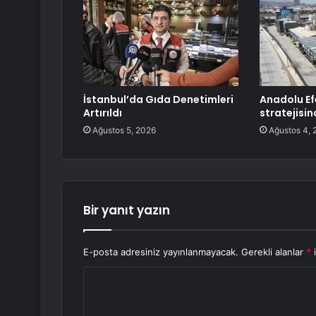
İstanbul’da Gıda Denetimleri
Anadolu E
Artırıldı
stratejisi
Ağustos 5, 2026
Ağustos 4, 
Bir yanıt yazın
E-posta adresiniz yayınlanmayacak.
Gerekli alanlar
*
i
Y
o