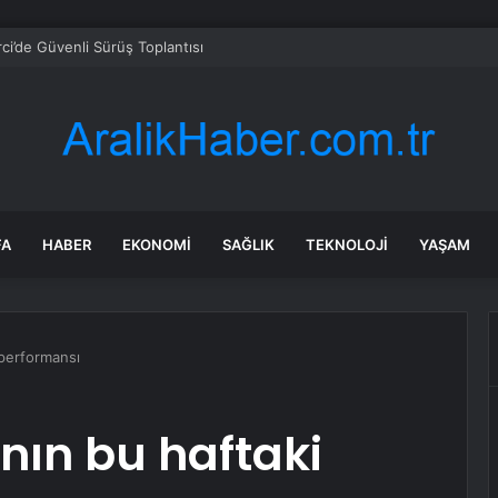
Üstü İstanbul 6. Full HD izle! ATV Altı Üstü İstanbul son bölüm tek parça i
FA
HABER
EKONOMI
SAĞLIK
TEKNOLOJI
YAŞAM
 performansı
ının bu haftaki