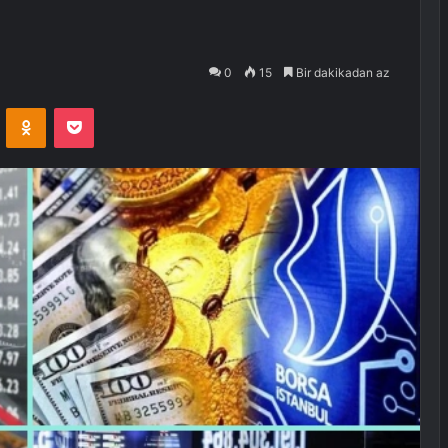
0
15
Bir dakikadan az
VKontakte
Odnoklassniki
Pocket