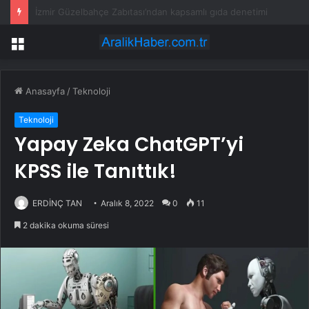
Endonezya’dan Çin’e dev eVTOL siparişi: 60 adet VE25-100
Menü
Anasayfa
/
Teknoloji
Teknoloji
Yapay Zeka ChatGPT’yi
KPSS ile Tanıttık!
ERDİNÇ TAN
Aralık 8, 2022
0
11
2 dakika okuma süresi