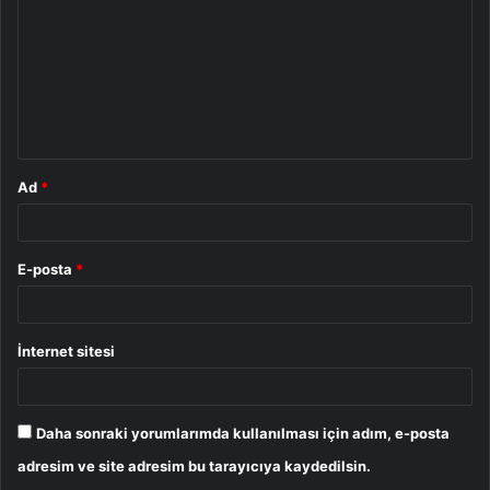
r
u
m
*
Ad
*
E-posta
*
İnternet sitesi
Daha sonraki yorumlarımda kullanılması için adım, e-posta
adresim ve site adresim bu tarayıcıya kaydedilsin.