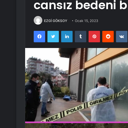
cansız bedeni 
EZGİ GÖKSOY
Ocak 15, 2023
Facebook
Twitter
LinkedIn
Tumblr
Pinterest
Reddit