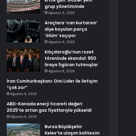
kritik gün: Gözler yeni
grup yönetiminde
Ağustos 6, 2026
Araçlara ‘can kurtarsın’
diye koyulan parça
‘ölüm’ saçıyor
Ağustos 6, 2026
Kılıçdaroğlu’nun rozet
töreninde skandal: 950
liraya figüran tutmuşlar
Ağustos 6, 2026
İran Cumhurbaşkanı: Dini Lider ile iletişim
“çok zor”
Ağustos 6, 2026
ABD-Kanada enerji ticareti değeri
2025’te artan gaz fiyatlarıyla yükseldi
Ağustos 6, 2026
Bursa Büyükşehir
Keles’te ulaşım kalitesini