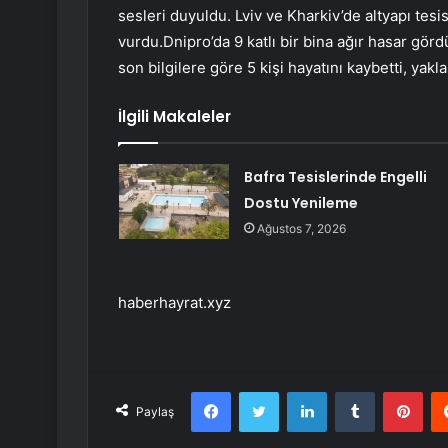
sesleri duyuldu. Lviv ve Kharkiv’de altyapı tesis
vurdu.Dnipro’da 9 katlı bir bina ağır hasar gör
son bilgilere göre 5 kişi hayatını kaybetti, yak
İlgili Makaleler
Bafra Tesislerinde Engelli
Dostu Yenileme
Ağustos 7, 2026
haberhayrat.xyz
Facebook
Twitter
LinkedIn
Tumblr
Pint
Paylaş