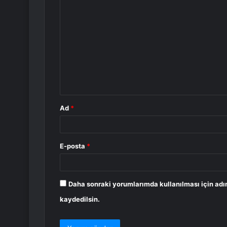
Y
o
r
u
m
*
Ad
*
E-posta
*
Daha sonraki yorumlarımda kullanılması için adı
kaydedilsin.