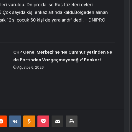
leri vuruldu. Dnipro’da ise Rus füzeleri evleri
dü.Çok sayıda kişi enkaz altında kaldı.Bölgeden alınan
laşık 12’si çocuk 60 kişi de yaralandı” dedi. – DNIPRO
CHP Genel Merkezi’ne ‘Ne Cumhuriyetinden Ne
de Partinden Vazgeçmeyeceğiz’ Pankartı
Ağustos 6, 2026
erest
Reddit
VKontakte
Odnoklassniki
Pocket
E-Posta ile paylaş
Yazdır