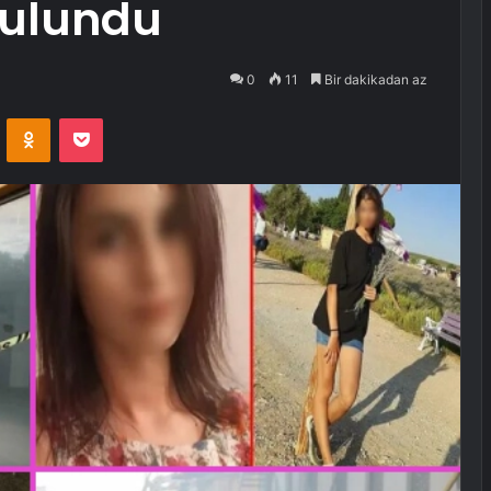
bulundu
0
11
Bir dakikadan az
VKontakte
Odnoklassniki
Pocket