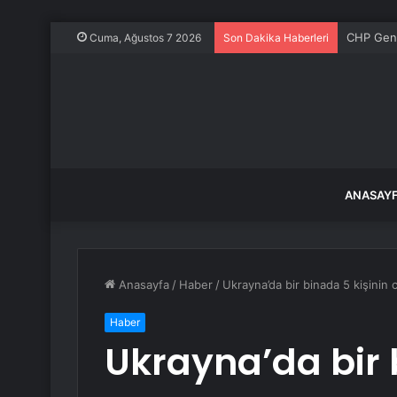
CHP Gene
Cuma, Ağustos 7 2026
Son Dakika Haberleri
ANASAY
Anasayfa
/
Haber
/
Ukrayna’da bir binada 5 kişinin
Haber
Ukrayna’da bir 