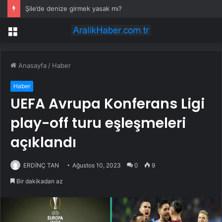
Şile’de denize girmek yasak mı?
Menü
Anasayfa
/
Haber
Haber
UEFA Avrupa Konferans Ligi
play-off turu eşleşmeleri
açıklandı
ERDİNÇ TAN
Ağustos 10, 2023
0
9
Bir dakikadan az