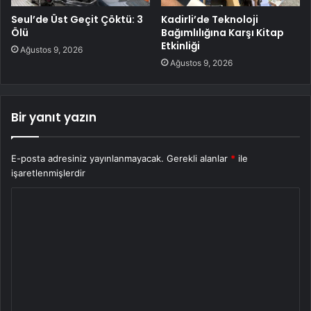
Seul’de Üst Geçit Çöktü: 3
Kadirli’de Teknoloji
Ölü
Bağımlılığına Karşı Kitap
Etkinliği
Ağustos 9, 2026
Ağustos 9, 2026
Bir yanıt yazın
E-posta adresiniz yayınlanmayacak.
Gerekli alanlar
*
ile
işaretlenmişlerdir
Y
o
r
u
m
*