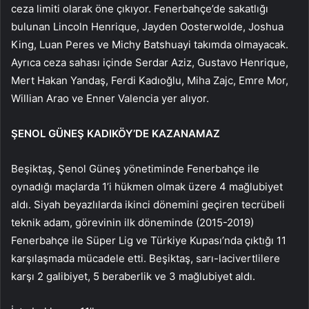
ceza limiti olarak öne çıkıyor. Fenerbahçe’de sakatlığı
bulunan Lincoln Henrique, Jayden Oosterwolde, Joshua
King, Luan Peres ve Michy Batshuayi takımda olmayacak.
Ayrıca ceza sahası içinde Serdar Aziz, Gustavo Henrique,
Mert Hakan Yandaş, Ferdi Kadıoğlu, Miha Zajc, Emre Mor,
Willian Arao ve Enner Valencia yer alıyor.
ŞENOL GÜNEŞ KADIKÖY’DE KAZANAMAZ
Beşiktaş, Şenol Güneş yönetiminde Fenerbahçe ile
oynadığı maçlarda 1’i hükmen olmak üzere 4 mağlubiyet
aldı. Siyah beyazlılarda ikinci dönemini geçiren tecrübeli
teknik adam, görevinin ilk döneminde (2015-2019)
Fenerbahçe ile Süper Lig ve Türkiye Kupası’nda çıktığı 11
karşılaşmada mücadele etti. Beşiktaş, sarı-lacivertlilere
karşı 2 galibiyet, 5 beraberlik ve 3 mağlubiyet aldı.