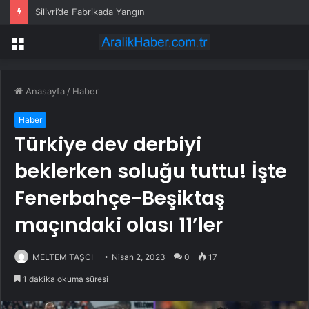
Silivri’de Fabrikada Yangın
Menü
Anasayfa
/
Haber
Haber
Türkiye dev derbiyi
beklerken soluğu tuttu! İşte
Fenerbahçe-Beşiktaş
maçındaki olası 11’ler
MELTEM TAŞCI
Nisan 2, 2023
0
17
1 dakika okuma süresi