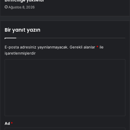
birinciliğe yükseldi
Ağustos 8, 2026
Bir yanıt yazın
E-posta adresiniz yayınlanmayacak.
Gerekli alanlar
*
ile
işaretlenmişlerdir
Y
o
r
u
m
*
Ad
*