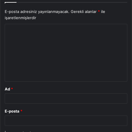
E-posta adresiniz yayınlanmayacak.
Gerekli alanlar
*
ile
işaretlenmişlerdir
Y
o
r
u
m
*
Ad
*
E-posta
*