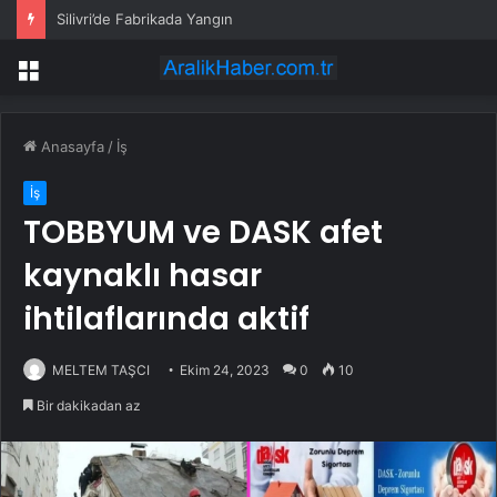
Silivri’de Fabrikada Yangın
Menü
Anasayfa
/
İş
İş
TOBBYUM ve DASK afet
kaynaklı hasar
ihtilaflarında aktif
MELTEM TAŞCI
Ekim 24, 2023
0
10
Bir dakikadan az