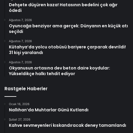
Dehşete düşüren kaza! Hatasının bedelini çok ağır
ödedi
Ağustos 7, 2026
Oyuncağa benziyor ama gerçek: Dünyanın en küçük atı
seçildi
Ağustos 7, 2026
Kütahya’da yolcu otobüsü bariyere çarparak devrildi!
31 kişi yaralandı
Ağustos 7, 2026
Okyanusun ortasına dev beton daire koydular:
Yükseldikçe halkı tehdit ediyor
Rastgele Haberler
Ocak 16, 2026
Nallıhan’da Muhtarlar Günü Kutlandı
Şubat 27, 2026
Kahve sevmeyenleri kıskandıracak deney tamamlandı