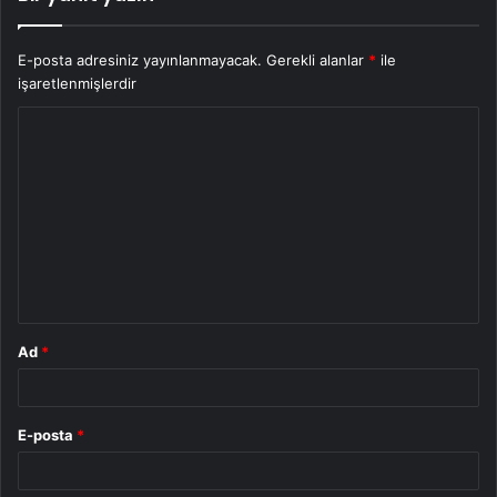
E-posta adresiniz yayınlanmayacak.
Gerekli alanlar
*
ile
işaretlenmişlerdir
Y
o
r
u
m
*
Ad
*
E-posta
*