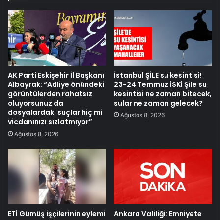
AK Parti Eskişehir İl Başkanı
İstanbul ŞİLE su kesintisi!
Albayrak: “Adliye önündeki
23-24 Temmuz İSKİ Şile su
görüntülerden rahatsız
kesintisi ne zaman bitecek,
oluyorsunuz da
sular ne zaman gelecek?
dosyalardaki suçlar hiç mi
Ağustos 8, 2026
vicdanınızı sızlatmıyor”
Ağustos 8, 2026
ETİ Gümüş işçilerinin eylemi
Ankara Valiliği: Emniyete