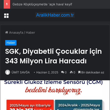
Gebze Köşklüçeşme’de ‘açık hava’ keyif
Menü
Anasayfa
/
Haber
Haber
SGK, Diyabetli Çocuklar için
343 Milyon Lira Harcadı
ÜMİT SAVĞA
Haziran 2, 2025
0
0
Bir dakikadan az