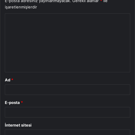
E-posta adresiniz yayınlanmayacak.
Gerekli alanlar
*
ile
işaretlenmişlerdir
Y
o
r
u
m
*
Ad
*
E-posta
*
İnternet sitesi