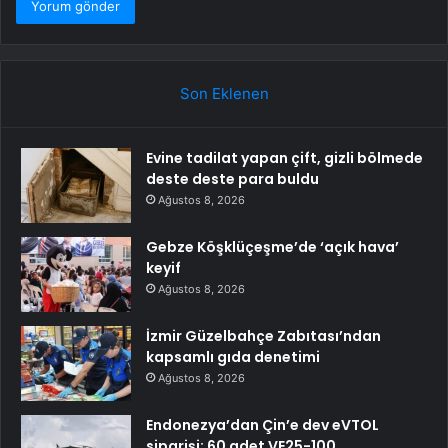
Son Eklenen
Evine tadilat yapan çift, gizli bölmede
deste deste para buldu
Ağustos 8, 2026
Gebze Köşklüçeşme’de ‘açık hava’
keyif
Ağustos 8, 2026
İzmir Güzelbahçe Zabıtası’ndan
kapsamlı gıda denetimi
Ağustos 8, 2026
Endonezya’dan Çin’e dev eVTOL
siparişi: 60 adet VE25-100