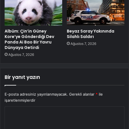
Albüm: Çin’in Güney
Beyaz Saray Yakınında
Kore’ye Gönderdiği Dev
Silahlı Saldırı
Panda Ai Bao Bir Yavru
Ağustos 7, 2026
Dünyaya Getirdi
Ağustos 7, 2026
Bir yanıt yazın
E-posta adresiniz yayınlanmayacak.
Gerekli alanlar
*
ile
işaretlenmişlerdir
Y
o
r