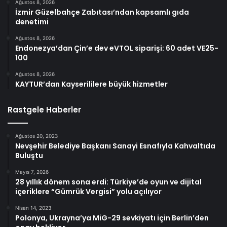
Ağustos 8, 2026
İzmir Güzelbahçe Zabıtası’ndan kapsamlı gıda
denetimi
Ağustos 8, 2026
Endonezya’dan Çin’e dev eVTOL siparişi: 60 adet VE25-
100
Ağustos 8, 2026
KAYTUR’dan Kayserililere büyük hizmetler
Rastgele Haberler
Ağustos 20, 2023
Nevşehir Belediye Başkanı Sanayi Esnafıyla Kahvaltıda
Buluştu
Mayıs 7, 2026
28 yıllık dönem sona erdi: Türkiye’de oyun ve dijital
içeriklere “Gümrük Vergisi” yolu açılıyor
Nisan 14, 2023
Polonya, Ukrayna’ya MiG-29 sevkiyatı için Berlin’den