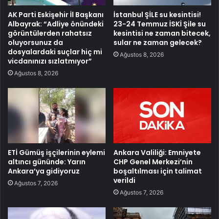
AK Parti Eskişehir İl Başkanı
İstanbul ŞİLE su kesintisi!
Albayrak: “Adliye önündeki
23-24 Temmuz İSKİ Şile su
görüntülerden rahatsız
kesintisi ne zaman bitecek,
oluyorsunuz da
sular ne zaman gelecek?
dosyalardaki suçlar hiç mi
Ağustos 8, 2026
vicdanınızı sızlatmıyor”
Ağustos 8, 2026
ETİ Gümüş işçilerinin eylemi
Ankara Valiliği: Emniyete
altıncı gününde: Yarın
CHP Genel Merkezi’nin
Ankara’ya gidiyoruz
boşaltılması için talimat
verildi
Ağustos 7, 2026
Ağustos 7, 2026