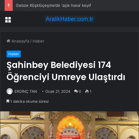
Gebze Köşklüçeşme’de ‘açık hava’ keyif
Menü
Anasayfa
/
Haber
Haber
Şahinbey Belediyesi 174
Öğrenciyi Umreye Ulaştırdı
ERDİNÇ TAN
Ocak 21, 2024
0
1
1 dakika okuma süresi