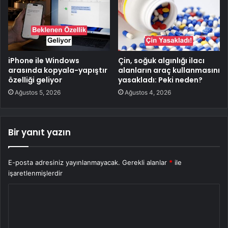
iPhone ile Windows
Çin, soğuk algınlığı ilacı
arasında kopyala-yapıştır
alanların araç kullanmasını
özelliği geliyor
yasakladı: Peki neden?
Ağustos 5, 2026
Ağustos 4, 2026
Bir yanıt yazın
E-posta adresiniz yayınlanmayacak.
Gerekli alanlar
*
ile
işaretlenmişlerdir
Y
o
r