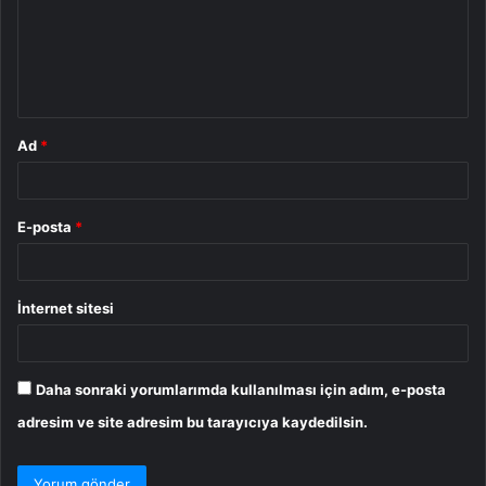
u
m
*
Ad
*
E-posta
*
İnternet sitesi
Daha sonraki yorumlarımda kullanılması için adım, e-posta
adresim ve site adresim bu tarayıcıya kaydedilsin.