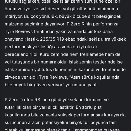
tutuşu sağlarken, özellikle ıslak zemin sürüşüne özel bir
önem veriyor ve sırt deseni yol gürültüsünü minimuma
indiriyor. Bu çok yönlülük, büyük ölçüde sırt bileşiğindeki
malzeme seçimine dayanıyor. P Zero R’nin performansı,
Tyre Reviews tarafından yakın zamanda bir kez daha
onaylandı; lastik, 235/35 R19 ebadındaki sekiz ultra yüksek
performanslı yaz lastiği arasında en iyi olarak
derecelendirildi. Kuru zeminde hem frenlemede hem de
yol tutuşunda bir numara oldu. Islak zemin testlerinde ise
ıslak zeminde yol tutuş denemesini kazandı ve frenlemede
zirvede yer aldı: Tyre Reviews, “Aşırı sürüş koşullarında
bile büyük bir güven veriyor” yorumunu yaptı.
P Zero Trofeo RS, ana gücü yüksek performans ve
tutarlılık olan bir yarı slick lastiktir. En zorlu pist
koşullarında bile zamanla yüksek performansını koruyarak,
sürücünün aracın potansiyelini birçok tur boyunca tam
olarak kullanmasına olanak tanır. Lansmanından bu yana,