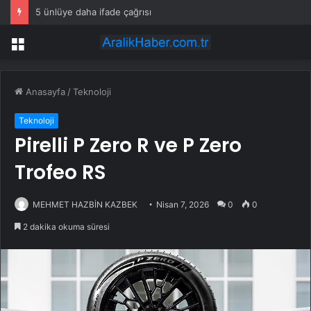
Kahramanmaraş’ta Ezanı Güzel Okuma ve Etkili Hutbe Yarışmalarının il finali yapıldı
Menü
Anasayfa
/
Teknoloji
Teknoloji
Pirelli P Zero R ve P Zero
Trofeo RS
MEHMET HAZBİN KAZBEK
Nisan 7, 2026
0
0
2 dakika okuma süresi