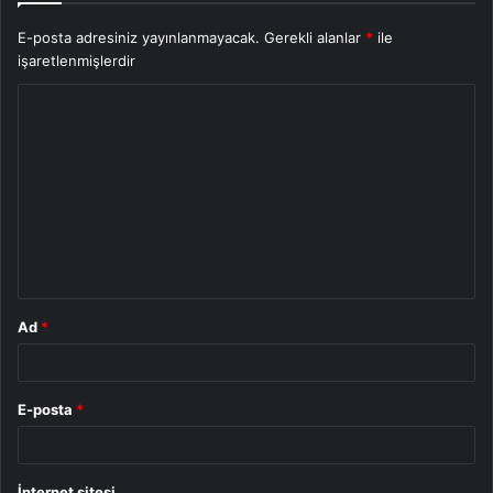
E-posta adresiniz yayınlanmayacak.
Gerekli alanlar
*
ile
işaretlenmişlerdir
Y
o
r
u
m
*
Ad
*
E-posta
*
İnternet sitesi