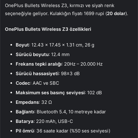
OnePlus Bullets Wireless Z3, kırmızı ve siyah renk
seçeneğiyle geliyor. Kulaklığın fiyatı 1699 rupi (
20 dolar
).
OnePlus Bullets Wireless Z3 özellikleri
Boyut
: 12.43 x 17.45 x 1.31 cm, 26 g
Sürücü boyutu
: 12.4 mm
Frekans tepki aralığı
: 20Hz – 20.000 Hz
Sürücü hassasiyeti
: 98±3 dB
Codec
: AAC ve SBC
Maksimum ses basınç seviyesi
: 102 dB
Empedans
: 32 Ω
Bağlantı
: Bluetooth 5.4, 10 metreye kadar
Batarya
: 220 mAh, USB-C
Pil ömrü
: 36 saate kadar (%50 ses seviyesi)