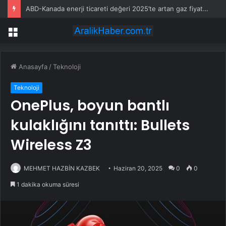
ABD-Kanada enerji ticareti değeri 2025’te artan gaz fiyatlarıyla yükseldi
Menü
Anasayfa
/
Teknoloji
Teknoloji
OnePlus, boyun bantlı
kulaklığını tanıttı: Bullets
Wireless Z3
MEHMET HAZBİN KAZBEK
Haziran 20, 2025
0
0
1 dakika okuma süresi