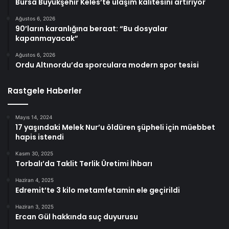
Bursa Büyükşehir Keles’te ulaşım kalitesini artırıyor
Ağustos 6, 2026
90’ların karanlığına beraat: “Bu dosyalar
kapanmayacak”
Ağustos 6, 2026
Ordu Altınordu’da sporculara modern spor tesisi
Rastgele Haberler
Mayıs 14, 2024
17 yaşındaki Melek Nur’u öldüren şüpheli için müebbet
hapis istendi
Kasım 30, 2025
Torbalı’da Taklit Terlik Üretimi İhbarı
Haziran 4, 2025
Edremit’te 3 kilo metamfetamin ele geçirildi
Haziran 3, 2025
Ercan Gül hakkında suç duyurusu