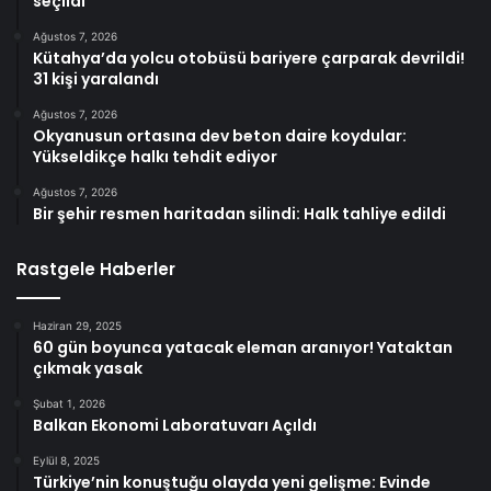
seçildi
Ağustos 7, 2026
Kütahya’da yolcu otobüsü bariyere çarparak devrildi!
31 kişi yaralandı
Ağustos 7, 2026
Okyanusun ortasına dev beton daire koydular:
Yükseldikçe halkı tehdit ediyor
Ağustos 7, 2026
Bir şehir resmen haritadan silindi: Halk tahliye edildi
Rastgele Haberler
Haziran 29, 2025
60 gün boyunca yatacak eleman aranıyor! Yataktan
çıkmak yasak
Şubat 1, 2026
Balkan Ekonomi Laboratuvarı Açıldı
Eylül 8, 2025
Türkiye’nin konuştuğu olayda yeni gelişme: Evinde