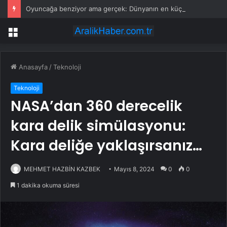
Oyuncağa benziyor ama gerçek: Dünyanın en küçük atı seçildi
Menü
Anasayfa
/
Teknoloji
Teknoloji
NASA’dan 360 derecelik
kara delik simülasyonu:
Kara deliğe yaklaşırsanız…
MEHMET HAZBİN KAZBEK
Mayıs 8, 2024
0
0
1 dakika okuma süresi