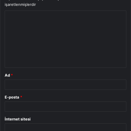
işaretlenmişlerdir
Y
o
r
u
m
*
Ad
*
E-posta
*
İnternet sitesi