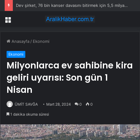
Dev şirket, 76 bin kanser davasını bitirmek için 5,5 milyar doları gözden çıkardı
Menü
Anasayfa
/
Ekonomi
Ekonomi
Milyonlarca ev sahibine kira
geliri uyarısı: Son gün 1
Nisan
ÜMİT SAVĞA
Mart 28, 2024
0
0
1 dakika okuma süresi