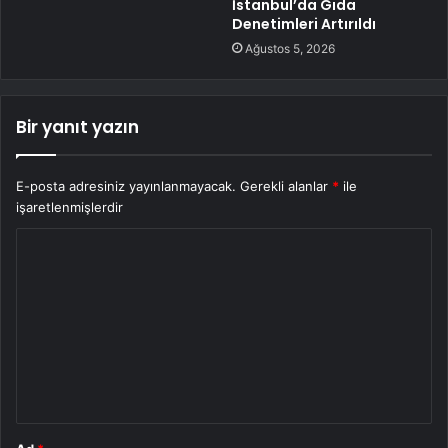
İstanbul’da Gıda
Denetimleri Artırıldı
Ağustos 5, 2026
Bir yanıt yazın
E-posta adresiniz yayınlanmayacak.
Gerekli alanlar
*
ile
işaretlenmişlerdir
Y
o
r
u
m
*