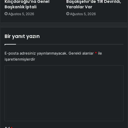
Kılıçdaroğlu’na Genel
Başakşehir’de TIR Devrildi,
Başkanlık İptali
Yaralılar Var
Ağustos 5, 2026
Ağustos 5, 2026
Bir yanıt yazın
E-posta adresiniz yayınlanmayacak.
Gerekli alanlar
*
ile
işaretlenmişlerdir
Y
o
r
u
m
*