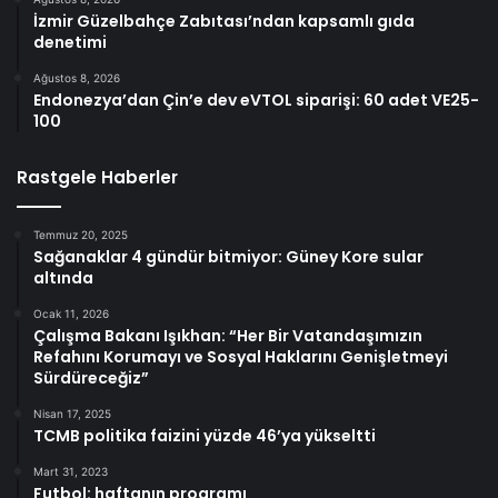
İzmir Güzelbahçe Zabıtası’ndan kapsamlı gıda
denetimi
Ağustos 8, 2026
Endonezya’dan Çin’e dev eVTOL siparişi: 60 adet VE25-
100
Rastgele Haberler
Temmuz 20, 2025
Sağanaklar 4 gündür bitmiyor: Güney Kore sular
altında
Ocak 11, 2026
Çalışma Bakanı Işıkhan: “Her Bir Vatandaşımızın
Refahını Korumayı ve Sosyal Haklarını Genişletmeyi
Sürdüreceğiz”
Nisan 17, 2025
TCMB politika faizini yüzde 46’ya yükseltti
Mart 31, 2023
Futbol: haftanın programı