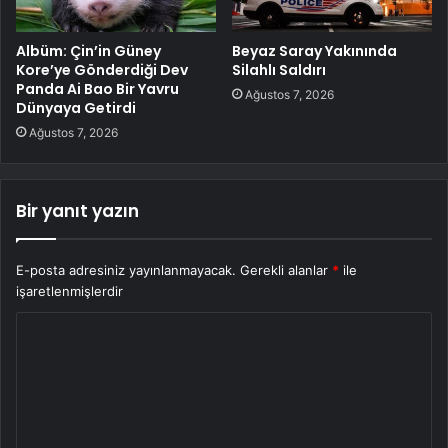
Albüm: Çin’in Güney
Beyaz Saray Yakınında
Kore’ye Gönderdiği Dev
Silahlı Saldırı
Panda Ai Bao Bir Yavru
Ağustos 7, 2026
Dünyaya Getirdi
Ağustos 7, 2026
Bir yanıt yazın
E-posta adresiniz yayınlanmayacak.
Gerekli alanlar
*
ile
işaretlenmişlerdir
Y
o
r
u
m