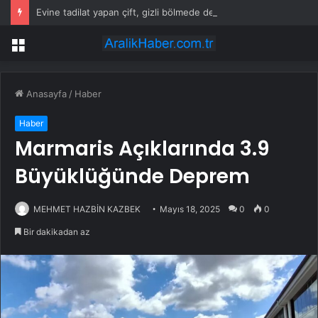
Evine tadilat yapan çift, gizli bölmede deste deste para buldu
Menü
Anasayfa
/
Haber
Haber
Marmaris Açıklarında 3.9
Büyüklüğünde Deprem
MEHMET HAZBİN KAZBEK
Mayıs 18, 2025
0
0
Bir dakikadan az