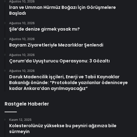
Ağustos 10, 2026
İran ve Umman Hürmüz Boğazı İçin Görüşmelere
Başladı
Ağustos 10, 2026
Şile’de denize girmek yasak mı?
Ağustos 10, 2026
Bayram Ziyaretleriyle Mezarlıklar Şenlendi
Ağustos 10, 2026
Çorum’da Uyuşturucu Operasyonu: 3 Gözaltı
Ağustos 10, 2026
Doruk Madencilik işçileri, Enerji ve Tabii Kaynaklar
Bakanlığı önünde: “Protokolde yazılanlar ödeninceye
kadar Ankara’dan ayrılmayacağız”
Rastgele Haberler
Kasım 12, 2025
Kolesterolünüz yüksekse bu peyniri ağzınıza bile
sürmeyin