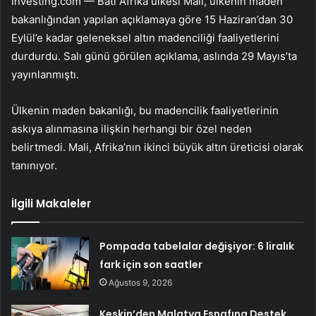
Investing.com — Batı Afrika ülkesi Mali, ülkenin maden
bakanlığından yapılan açıklamaya göre 15 Haziran’dan 30
Eylül’e kadar geleneksel altın madenciliği faaliyetlerini
durdurdu. Salı günü görülen açıklama, aslında 29 Mayıs’ta
yayınlanmıştı.
Ülkenin maden bakanlığı, bu madencilik faaliyetlerinin
askıya alınmasına ilişkin herhangi bir özel neden
belirtmedi. Mali, Afrika’nın ikinci büyük altın üreticisi olarak
tanınıyor.
İlgili Makaleler
Pompada tabelalar değişiyor: 6 liralık
fark için son saatler
Ağustos 9, 2026
Keskin’den Malatya Esnafına Destek