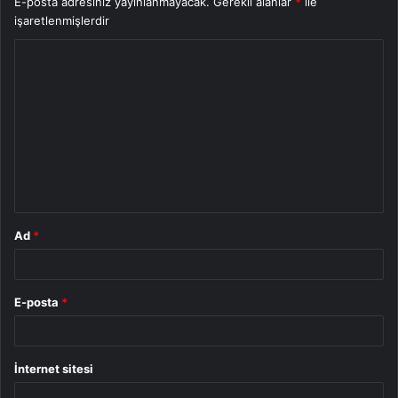
E-posta adresiniz yayınlanmayacak.
Gerekli alanlar
*
ile
işaretlenmişlerdir
Y
o
r
u
m
*
Ad
*
E-posta
*
İnternet sitesi