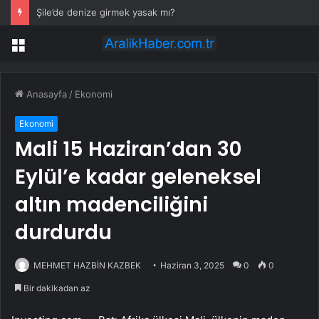
Şile’de denize girmek yasak mı?
Menü
Anasayfa
/
Ekonomi
Ekonomi
Mali 15 Haziran’dan 30
Eylül’e kadar geleneksel
altın madenciliğini
durdurdu
MEHMET HAZBİN KAZBEK
Haziran 3, 2025
0
0
Bir dakikadan az