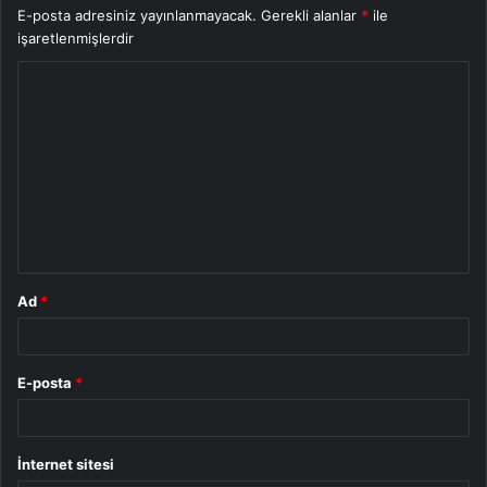
E-posta adresiniz yayınlanmayacak.
Gerekli alanlar
*
ile
işaretlenmişlerdir
Y
o
r
u
m
*
Ad
*
E-posta
*
İnternet sitesi