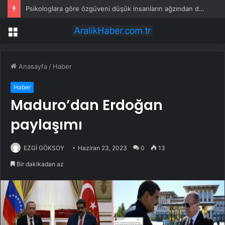
Psikologlara göre özgüveni düşük insanların ağzından düşürmediği 10 cümle
Menü
Anasayfa
/
Haber
Haber
Maduro’dan Erdoğan
paylaşımı
EZGİ GÖKSOY
Haziran 23, 2023
0
13
Bir dakikadan az