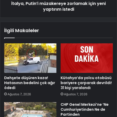
İtalya, Putin’i müzakereye zorlamak için yeni
yaptırım istedi
İlgili Makaleler
Dehşete düşüren kaza!
Kütahya’da yolcu otobüsü
Hatasının bedelini çok ağır
bariyere çarparak devrildi!
ödedi
31 kişi yaralandı
Ağustos 7, 2026
Ağustos 7, 2026
CHP Genel Merkezi’ne ‘Ne
Cumhuriyetinden Ne de
Partinden