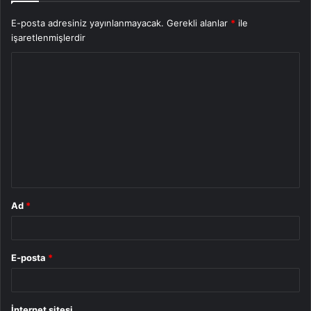
E-posta adresiniz yayınlanmayacak.
Gerekli alanlar
*
ile
işaretlenmişlerdir
Y
o
r
u
m
*
Ad
*
E-posta
*
İnternet sitesi