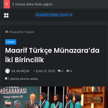
5 ünlüye daha ifade çağrısı
Menü
Anasayfa
/
Haber
Haber
Maarif Türkçe Münazara’da
İki Birincilik
DİLAN BİÇER
Eylül 13, 2025
0
0
1 dakika okuma süresi