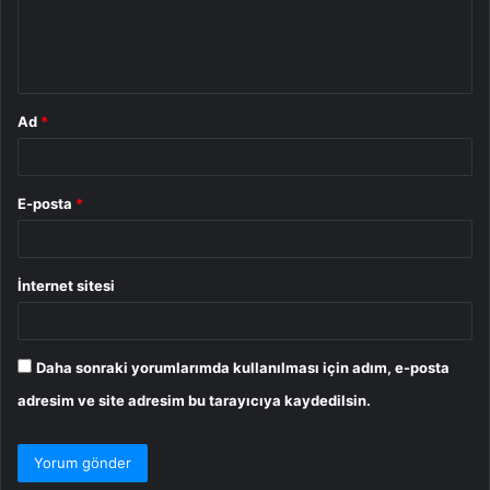
m
*
Ad
*
E-posta
*
İnternet sitesi
Daha sonraki yorumlarımda kullanılması için adım, e-posta
adresim ve site adresim bu tarayıcıya kaydedilsin.