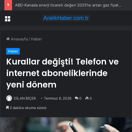
ABD-Kanada enerji ticareti değeri 2025’te artan gaz fiyatlarıyla yükseldi
Menü
Anasayfa
/
Haber
Haber
Kurallar değişti! Telefon ve
internet aboneliklerinde
yeni dönem
DİLAN BİÇER
Temmuz 6, 2026
0
0
2 dakika okuma süresi