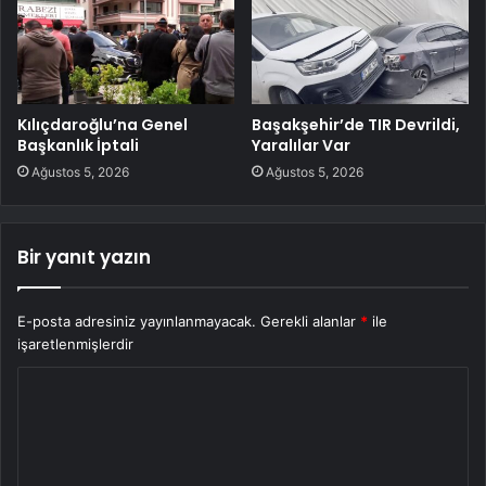
Kılıçdaroğlu’na Genel
Başakşehir’de TIR Devrildi,
Başkanlık İptali
Yaralılar Var
Ağustos 5, 2026
Ağustos 5, 2026
Bir yanıt yazın
E-posta adresiniz yayınlanmayacak.
Gerekli alanlar
*
ile
işaretlenmişlerdir
Y
o
r
u