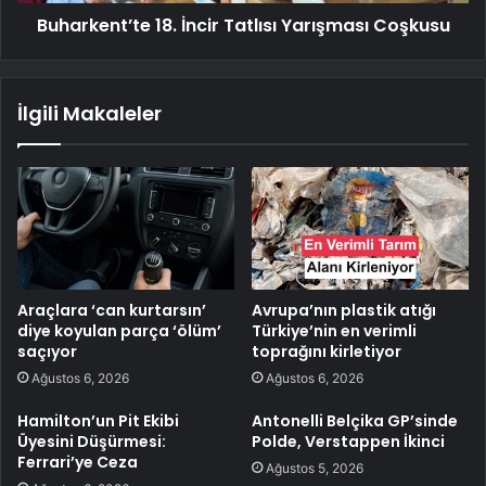
Buharkent’te 18. İncir Tatlısı Yarışması Coşkusu
İlgili Makaleler
Araçlara ‘can kurtarsın’
Avrupa’nın plastik atığı
diye koyulan parça ‘ölüm’
Türkiye’nin en verimli
saçıyor
toprağını kirletiyor
Ağustos 6, 2026
Ağustos 6, 2026
Hamilton’un Pit Ekibi
Antonelli Belçika GP’sinde
Üyesini Düşürmesi:
Polde, Verstappen İkinci
Ferrari’ye Ceza
Ağustos 5, 2026