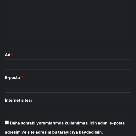
o
r
u
m
*
Ad
*
E-posta
*
İnternet sitesi
Daha sonraki yorumlarımda kullanılması için adım, e-posta
adresim ve site adresim bu tarayıcıya kaydedilsin.