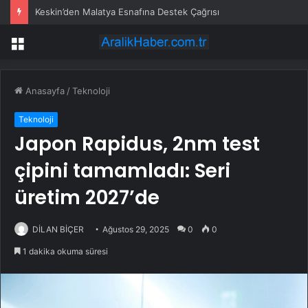
Keskin’den Malatya Esnafına Destek Çağrısı
Menü
Anasayfa
/
Teknoloji
Teknoloji
Japon Rapidus, 2nm test
çipini tamamladı: Seri
üretim 2027’de
DİLAN BİÇER
Ağustos 29, 2025
0
0
1 dakika okuma süresi