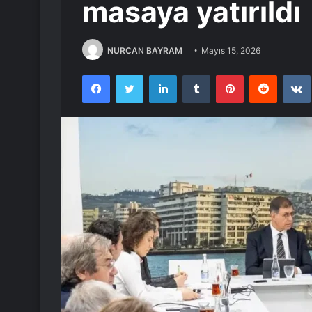
masaya yatırıldı
NURCAN BAYRAM
Mayıs 15, 2026
Facebook
Twitter
LinkedIn
Tumblr
Pinterest
Reddit