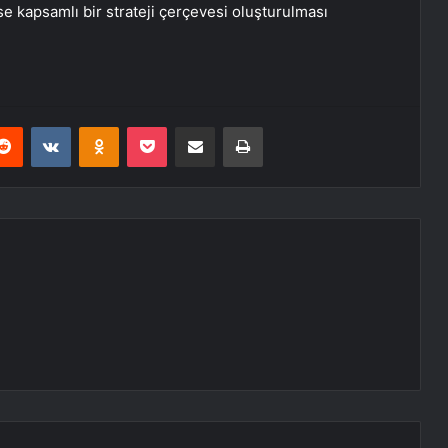
e kapsamlı bir strateji çerçevesi oluşturulması
erest
Reddit
VKontakte
Odnoklassniki
Pocket
E-Posta ile paylaş
Yazdır