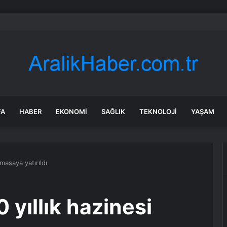
araş’ta Ezanı Güzel Okuma ve Etkili Hutbe Yarışmalarının il finali yapıld
FA
HABER
EKONOMI
SAĞLIK
TEKNOLOJI
YAŞAM
 masaya yatırıldı
0 yıllık hazinesi