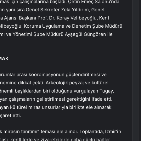
ak için çalışmalarına başladı. Çetin Emeç Salonu’nda
n yanı sıra Genel Sekreter Zeki Yıldırım, Genel
 Ajansı Başkanı Prof. Dr. Koray Velibeyoğlu, Kent
e Velibeyoğlu, Koruma Uygulama ve Denetim Şube Müdürü
tımı ve Yönetimi Şube Müdürü Ayşegül Güngören ile
AMAK
urumlar arası koordinasyonun güçlendirilmesi ve
önemine dikkat çekti. Arkeolojik peyzaj ve kültürel
 önemli başlıklardan biri olduğunu vurgulayan Tugay,
 çalışmaların geliştirilmesi gerektiğini ifade etti.
n kültürel miras unsurlarıyla birlikte ele alınarak
aret etti.
k mirasın tanıtımı” teması ele alındı. Toplantıda, İzmir’in
sı, kentlilerle ve ziyaretçilerle daha güçlü bağlar