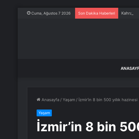
Kahramanm
Cuma, Ağustos 7 2026
Son Dakika Haberleri
ANASAY
Anasayfa
/
Yaşam
/
İzmir’in 8 bin 500 yıllık hazinesi
Yaşam
İzmir’in 8 bin 50