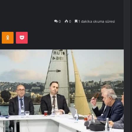
0
0
1 dakika okuma süresi
VKontakte
Odnoklassniki
Pocket