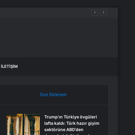
ı
İLETIŞIM
Son Eklenen
Trump’ın Türkiye övgüleri
lafta kaldı: Türk hazır giyim
sektörüne ABD’den