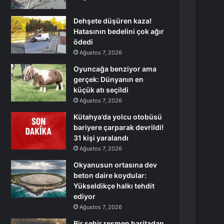
Dehşete düşüren kaza!
Hatasının bedelini çok ağır
ödedi
Ağustos 7, 2026
Oyuncağa benziyor ama
gerçek: Dünyanın en
küçük atı seçildi
Ağustos 7, 2026
Kütahya’da yolcu otobüsü
bariyere çarparak devrildi!
31 kişi yaralandı
Ağustos 7, 2026
Okyanusun ortasına dev
beton daire koydular:
Yükseldikçe halkı tehdit
ediyor
Ağustos 7, 2026
Bir şehir resmen haritadan