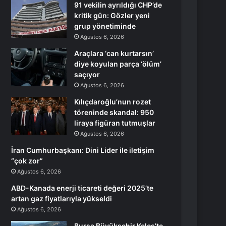
91 vekilin ayrıldığı CHP’de
kritik gün: Gözler yeni
grup yönetiminde
Ağustos 6, 2026
Araçlara ‘can kurtarsın’
diye koyulan parça ‘ölüm’
saçıyor
Ağustos 6, 2026
Kılıçdaroğlu’nun rozet
töreninde skandal: 950
liraya figüran tutmuşlar
Ağustos 6, 2026
İran Cumhurbaşkanı: Dini Lider ile iletişim
“çok zor”
Ağustos 6, 2026
ABD-Kanada enerji ticareti değeri 2025’te
artan gaz fiyatlarıyla yükseldi
Ağustos 6, 2026
Bursa Büyükşehir Keles’te