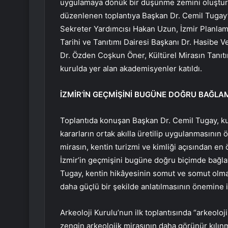
uygulamaya dönük bir düşünme zemini oluşturm
düzenlenen toplantıya Başkan Dr. Cemil Tugay’ı
Sekreter Yardımcısı Hakan Uzun, İzmir Planlama
Tarihi ve Tanıtımı Dairesi Başkanı Dr. Hasib
Dr. Özden Coşkun Öner, Kültürel Mirasın Tanı
kurulda yer alan akademisyenler katıldı.
İZMİR’İN GEÇMİŞİNİ BUGÜNE DOĞRU BAĞL
Toplantıda konuşan Başkan Dr. Cemil Tugay, k
kararların ortak akılla üretilip uygulanmasının 
mirasın, kentin turizmi ve kimliği açısından en
İzmir’in geçmişini bugüne doğru biçimde bağlayan
Tugay, kentin hikâyesinin somut ve somut olmaya
daha güçlü bir şekilde anlatılmasının önemine iş
Arkeoloji Kurulu’nun ilk toplantısında “arkeoloji
zengin arkeolojik mirasının daha görünür kılınma