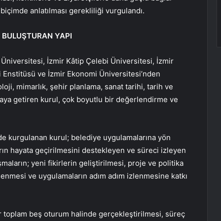
biçimde anlatılması gerekliliği vurgulandı.
İ BULUŞTURAN YAPI
Üniversitesi, İzmir Kâtip Çelebi Üniversitesi, İzmir
i Enstitüsü ve İzmir Ekonomi Üniversitesi’nden
oji, mimarlık, şehir planlama, sanat tarihi, tarih ve
araya getiren kurul, çok boyutlu bir değerlendirme ve
nde kurgulanan kurul; belediye uygulamalarına yön
ların hayata geçirilmesini destekleyen ve süreci izleyen
ların; yeni fikirlerin geliştirilmesi, proje ve politika
lirlenmesi ve uygulamaların adım adım izlenmesine katkı
ar toplam beş oturum halinde gerçekleştirilmesi, süreç