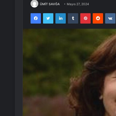
ÜMİT SAVĞA
Mayıs 27, 2024
Facebook
Twitter
LinkedIn
Tumblr
Pinterest
Reddit