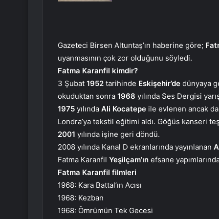
Gazeteci Birsen Altuntaş’ın haberine göre;
Fat
uyanmasının çok zor olduğunu söyledi.
Fatma Karanfil kimdir?
3 Şubat
1952
tarihinde
Eskişehir’de
dünyaya ge
okuduktan sonra
1968
yılında Ses Dergisi yar
1975
yılında
Ali Kocatepe
ile evlenen ancak da
Londra’ya tekstil eğitimi aldı. Göğüs kanseri t
2001
yılında işine geri döndü.
2008 yılında Kanal D ekranlarında yayınlanan
A
Fatma Karanfil
Yeşilçam’ın
efsane yapımlarınd
Fatma Karanfil filmleri
1968: Kara Battal’ın Acısı
1968: Kezban
1968: Ömrümün Tek Gecesi