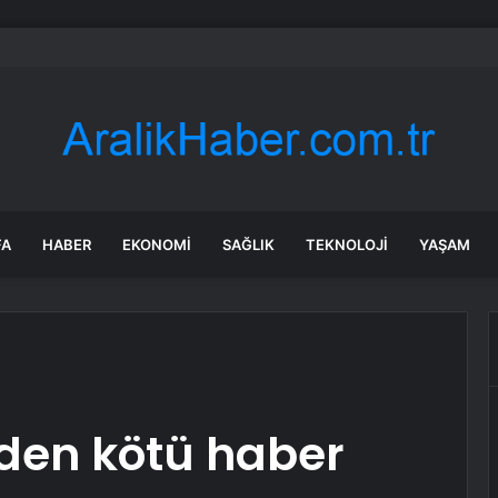
ay Yakınında Silahlı Saldırı
FA
HABER
EKONOMI
SAĞLIK
TEKNOLOJI
YAŞAM
’den kötü haber