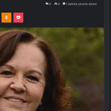
0
0
1 dakika okuma süresi
VKontakte
Odnoklassniki
Pocket