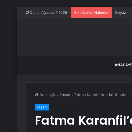
Beyaz Sar
Cuma, Ağustos 7 2026
Son Dakika Haberleri
ANASAY
Anasayfa
/
Yaşam
/
Fatma Karanfil’den kötü haber
Yaşam
Fatma Karanfil