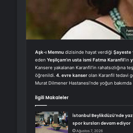
Aşk-ı Memnu
dizisinde hayat verdiği
Şayeste
eden
Yeşilçam’ın usta
ismi Fatma Karanfil
’in
Kansere yakalanan Karanfil’in rahatsızlığına 
öğrenildi.
4. evre kanser
olan Karanfil tedavi
Murat Dilmener Hastanesi’nde yoğun bakımda e
İlgili Makaleler
İstanbul Beylikdüzü’nde yaz
spor kursları devam ediyor
Ağustos 7, 2026