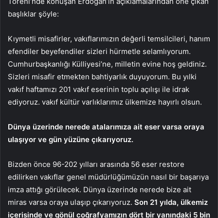
Töreni’nde konuşan Erdoğan’ın açıklamalarından öne çıkan
başlıklar şöyle:
Kıymetli misafirler, vakıflarımızın değerli temsilcileri, hanım
efendiler beyefendiler sizleri hürmetle selamlıyorum.
Cumhurbaşkanlığı Külliyesi’ne, milletin evine hoş geldiniz.
Sizleri misafir etmekten bahtiyarlık duyuyorum. Bu yılki
vakıf haftamızı 201 vakıf eserinin toplu açılışı ile idrak
ediyoruz. vakıf kültür varlıklarımız ülkemize hayırlı olsun.
Dünya üzerinde nerede atalarımıza ait eser varsa oraya
ulaşıyor ve gün yüzüne çıkarıyoruz.
Bizden önce 96-202 yılları arasında 56 eser restore
edilirken vakıflar genel müdürlüğümüzün nasıl bir başarıya
imza attığı görülecek. Dünya üzerinde nerede bize ait
miras varsa oraya ulaşıp çıkarıyoruz.
Son 21 yılda, ülkemiz
içerisinde ve gönül coğrafyamızın dört bir yanındaki 5 bin