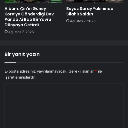
Albüm: Çin’in Güney
Beyaz Saray Yakınında
Kore’ye Gönderdiği Dev
Silahlı Saldırı
Panda Ai Bao Bir Yavru
Ağustos 7, 2026
Dünyaya Getirdi
Ağustos 7, 2026
Bir yanıt yazın
E-posta adresiniz yayınlanmayacak.
Gerekli alanlar
*
ile
işaretlenmişlerdir
Y
o
r
u
m