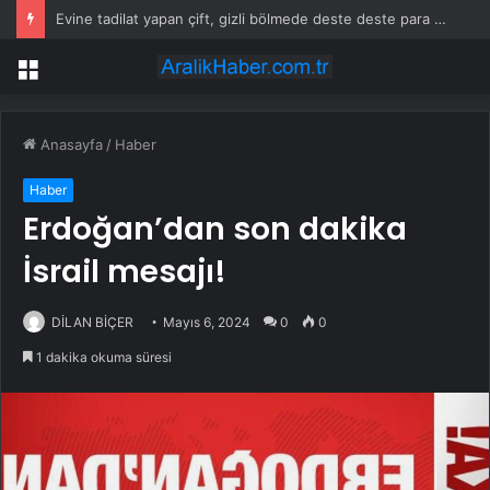
Evine tadilat yapan çift, gizli bölmede deste deste para buldu
Menü
Anasayfa
/
Haber
Haber
Erdoğan’dan son dakika
İsrail mesajı!
DİLAN BİÇER
Mayıs 6, 2024
0
0
1 dakika okuma süresi