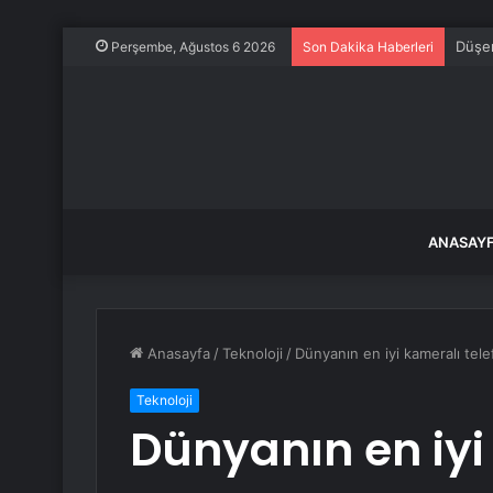
Düşen
Perşembe, Ağustos 6 2026
Son Dakika Haberleri
ANASAY
Anasayfa
/
Teknoloji
/
Dünyanın en iyi kameralı tel
Teknoloji
Dünyanın en iyi