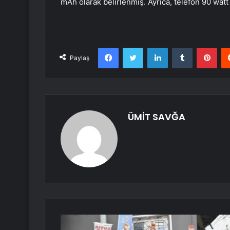
mAh olarak belirlenmiş. Ayrıca, telefon 90 watt
Facebook
Twitter
LinkedIn
Tumblr
Pint
Paylaş
ÜMİT SAVĞA