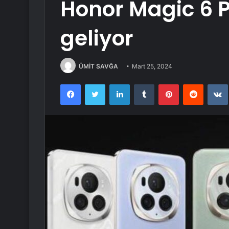
Honor Magic 6 P
geliyor
ÜMİT SAVĞA
Mart 25, 2024
Facebook
Twitter
LinkedIn
Tumblr
Pinterest
Reddit