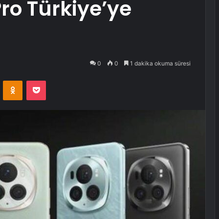
ro Türkiye’ye
0
0
1 dakika okuma süresi
VKontakte
Odnoklassniki
Pocket