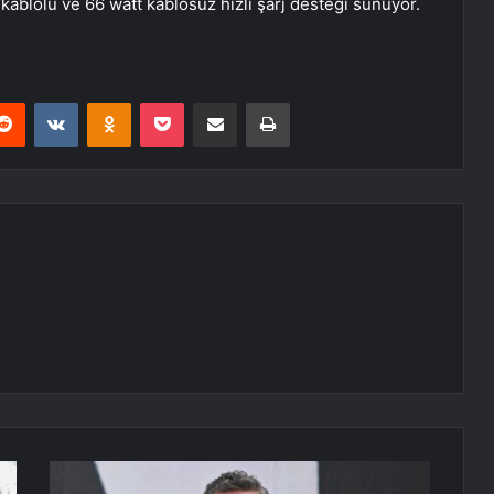
 kablolu ve 66 watt kablosuz hızlı şarj desteği sunuyor.
erest
Reddit
VKontakte
Odnoklassniki
Pocket
E-Posta ile paylaş
Yazdır