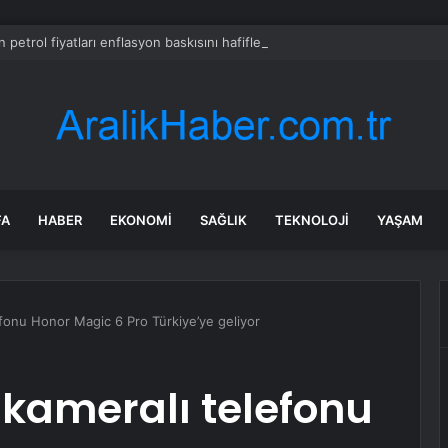
 petrol fiyatları enflasyon baskısını hafifletti, Alman tahvil getirileri 3 
FA
HABER
EKONOMI
SAĞLIK
TEKNOLOJI
YAŞAM
efonu Honor Magic 6 Pro Türkiye’ye geliyor
 kameralı telefonu