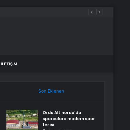
haftanın en düşüğüne geriledi
İLETIŞIM
Son Eklenen
Ordu Altınordu’da
sporculara modern spor
tesisi