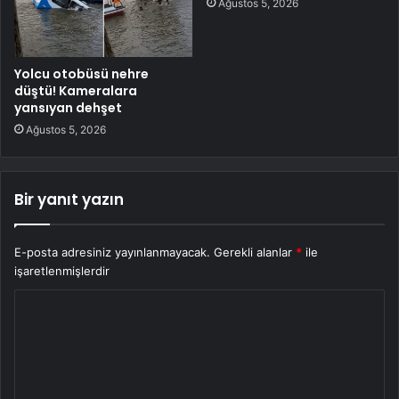
Ağustos 5, 2026
Yolcu otobüsü nehre
düştü! Kameralara
yansıyan dehşet
Ağustos 5, 2026
Bir yanıt yazın
E-posta adresiniz yayınlanmayacak.
Gerekli alanlar
*
ile
işaretlenmişlerdir
Y
o
r
u