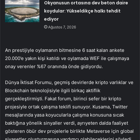
Okyanusun ortasına dev beton daire
koydular: Yükseldikçe halkı tehdit
ediyor
Ağustos 7, 2026
An prestijiyle oylamanın bitmesine 6 saat kalan ankete
20.000’e yakın kişi katıldı ve oylamada WEF ile çalışmaya
onay verenler %67 oranında önde gidiyordu.
Dünya İktisat Forumu, geçmiş devirlerde kripto varlıklar ve
Blockchain teknolojisiyle ilgili birkaç aktiflik
gerçekleştirmişti. Fakat forum, birinci sefer bir kripto
projesiyle ortak çalışma teklifi sunuyor. Kusama, Twitter
mesajlarında yasa koyucularla çalışma konusuna sıcak
baktığına yönelik sinyaller verdi, ayrıyeten dalda faaliyet
gösteren öbür dev projelerle birlikte Metaverse için global
siyasetler oluşturmasına yardımcı olabileceklerini söyledi.