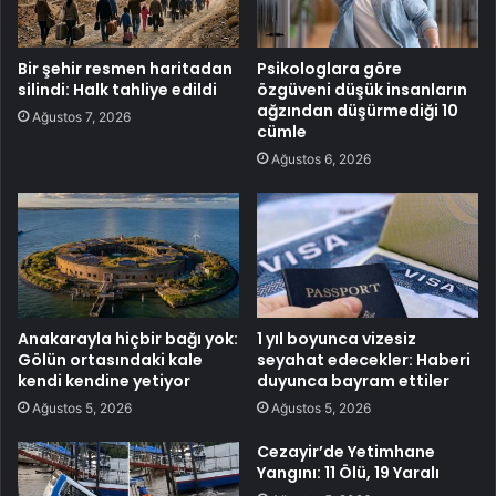
Bir şehir resmen haritadan
Psikologlara göre
silindi: Halk tahliye edildi
özgüveni düşük insanların
ağzından düşürmediği 10
Ağustos 7, 2026
cümle
Ağustos 6, 2026
Anakarayla hiçbir bağı yok:
1 yıl boyunca vizesiz
Gölün ortasındaki kale
seyahat edecekler: Haberi
kendi kendine yetiyor
duyunca bayram ettiler
Ağustos 5, 2026
Ağustos 5, 2026
Cezayir’de Yetimhane
Yangını: 11 Ölü, 19 Yaralı