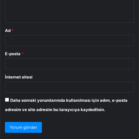
m
*
Ad
*
E-posta
*
İnternet sitesi
Daha sonraki yorumlarımda kullanılması için adım, e-posta
adresim ve site adresim bu tarayıcıya kaydedilsin.