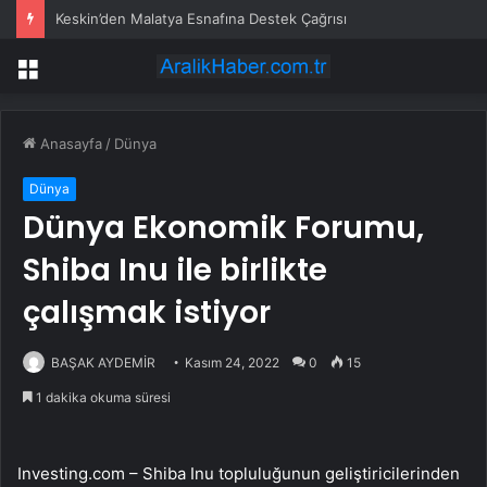
Keskin’den Malatya Esnafına Destek Çağrısı
Menü
Anasayfa
/
Dünya
Dünya
Dünya Ekonomik Forumu,
Shiba Inu ile birlikte
çalışmak istiyor
BAŞAK AYDEMİR
Kasım 24, 2022
0
15
1 dakika okuma süresi
Investing.com –
Shiba Inu
topluluğunun geliştiricilerinden