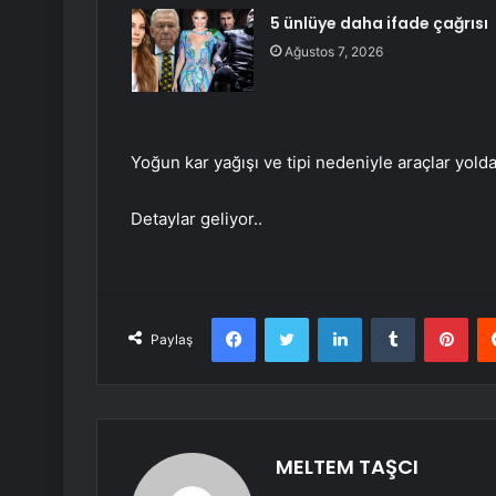
5 ünlüye daha ifade çağrısı
Ağustos 7, 2026
Yoğun kar yağışı ve tipi nedeniyle araçlar yolda 
Detaylar geliyor..
Facebook
Twitter
LinkedIn
Tumblr
Pint
Paylaş
MELTEM TAŞCI