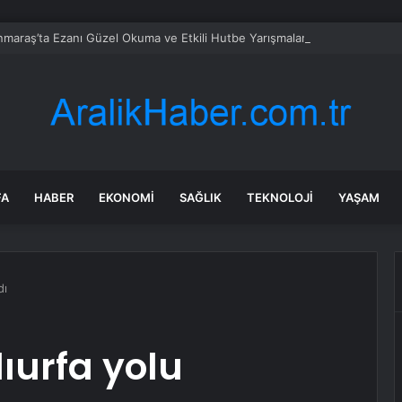
araş’ta Ezanı Güzel Okuma ve Etkili Hutbe Yarışmalarının il finali yapıld
FA
HABER
EKONOMI
SAĞLIK
TEKNOLOJI
YAŞAM
dı
ıurfa yolu