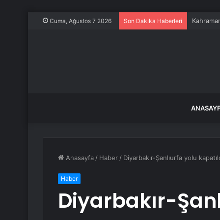
Kahramanm
Cuma, Ağustos 7 2026
Son Dakika Haberleri
ANASAY
Anasayfa
/
Haber
/
Diyarbakır-Şanlıurfa yolu kapatıl
Haber
Diyarbakır-Şanl