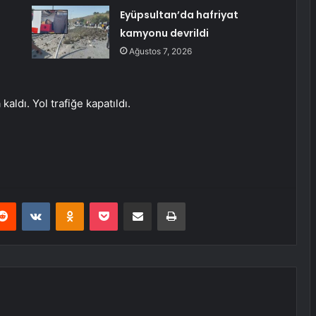
Eyüpsultan’da hafriyat
kamyonu devrildi
Ağustos 7, 2026
kaldı. Yol trafiğe kapatıldı.
erest
Reddit
VKontakte
Odnoklassniki
Pocket
E-Posta ile paylaş
Yazdır