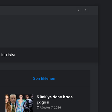
ı
İLETIŞIM
Son Eklenen
5 ünlüye daha ifade
çağrısı
Ağustos 7, 2026