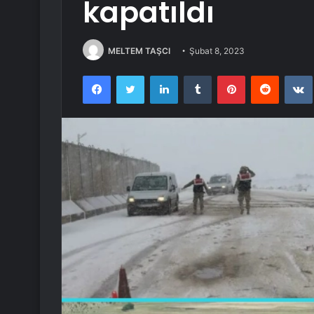
kapatıldı
MELTEM TAŞCI
Şubat 8, 2023
Facebook
Twitter
LinkedIn
Tumblr
Pinterest
Reddit