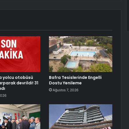
a yolcu otobüsü
Bafra Tesislerinde Engelli
rparak devrildi! 31
Dostu Yenileme
ndı
Ağustos 7, 2026
2026