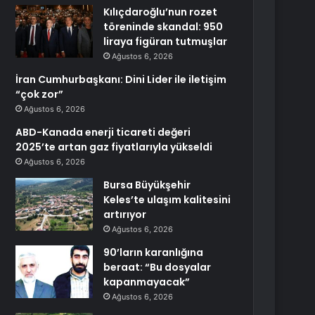
Kılıçdaroğlu’nun rozet
töreninde skandal: 950
liraya figüran tutmuşlar
Ağustos 6, 2026
İran Cumhurbaşkanı: Dini Lider ile iletişim
“çok zor”
Ağustos 6, 2026
ABD-Kanada enerji ticareti değeri
2025’te artan gaz fiyatlarıyla yükseldi
Ağustos 6, 2026
Bursa Büyükşehir
Keles’te ulaşım kalitesini
artırıyor
Ağustos 6, 2026
90’ların karanlığına
beraat: “Bu dosyalar
kapanmayacak”
Ağustos 6, 2026