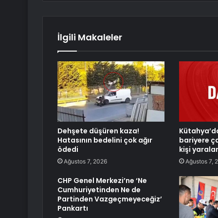
İlgili Makaleler
Dehşete düşüren kaza!
Kütahya’d
Hatasının bedelini çok ağır
bariyere ça
ödedi
kişi yarala
Ağustos 7, 2026
Ağustos 7, 
CHP Genel Merkezi’ne ‘Ne
Cumhuriyetinden Ne de
Partinden Vazgeçmeyeceğiz’
Pankartı