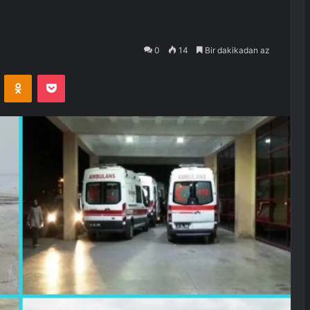
0
14
Bir dakikadan az
VKontakte
Odnoklassniki
Pocket