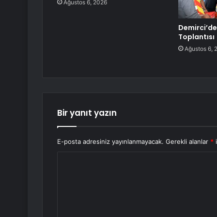
Ağustos 6, 2026
Demirci’de
Toplantısı
Ağustos 6, 
Bir yanıt yazın
E-posta adresiniz yayınlanmayacak.
Gerekli alanlar
*
i
Y
o
r
u