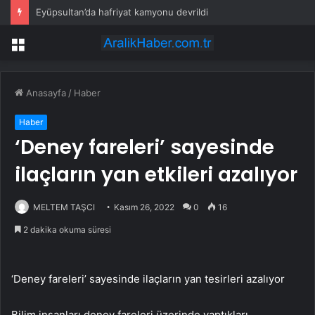
Eyüpsultan’da hafriyat kamyonu devrildi
Menü
Anasayfa
/
Haber
Haber
‘Deney fareleri’ sayesinde
ilaçların yan etkileri azalıyor
MELTEM TAŞCI
Kasım 26, 2022
0
16
2 dakika okuma süresi
‘Deney fareleri’ sayesinde ilaçların yan tesirleri azalıyor
Bilim insanları deney fareleri üzerinde yaptıkları