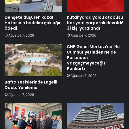
Dehşete düşüren kaza!
Kütahya’da yolcu otobüsü
Hatasının bedelini çok ağır
bariyere çarparak devrildi!
ödedi
31 kişi yaralandı
Ağustos 7, 2026
Ağustos 7, 2026
CHP Genel Merkezi’ne ‘Ne
Cumhuriyetinden Ne de
Partinden
Vazgeçmeyeceğiz’
Pankartı
Ağustos 6, 2026
Bafra Tesislerinde Engelli
Dostu Yenileme
Ağustos 7, 2026