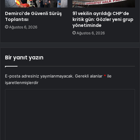
Demirci’de Güvenli Sürüş
91 vekilin ayrıldığı CHP’de
Toplantısı
kritik gün: Gözler yeni grup
yönetiminde
Ağustos 6, 2026
Ağustos 6, 2026
Bir yanıt yazın
E-posta adresiniz yayınlanmayacak.
Gerekli alanlar
*
ile
işaretlenmişlerdir
Y
o
r
u
m