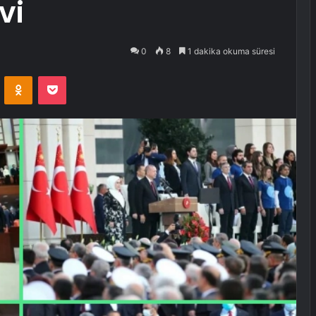
vi
0
8
1 dakika okuma süresi
VKontakte
Odnoklassniki
Pocket