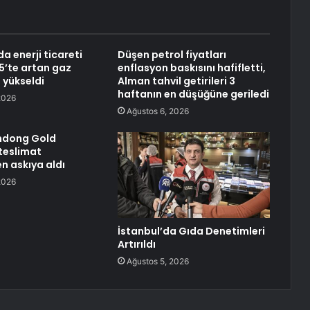
 enerji ticareti
Düşen petrol fiyatları
5’te artan gaz
enflasyon baskısını hafifletti,
a yükseldi
Alman tahvil getirileri 3
haftanın en düşüğüne geriledi
2026
Ağustos 6, 2026
ndong Gold
 teslimat
en askıya aldı
2026
İstanbul’da Gıda Denetimleri
Artırıldı
Ağustos 5, 2026