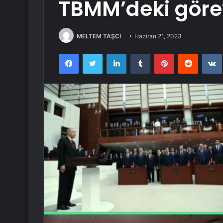
TBMM’deki göre
MELTEM TAŞCI
Haziran 21, 2023
Facebook
Twitter
LinkedIn
Tumblr
Pinterest
Reddit