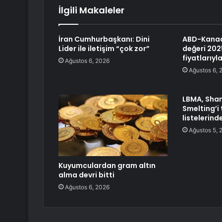
İlgili Makaleler
İran Cumhurbaşkanı: Dini
ABD-Kanada
Lider ile iletişim “çok zor”
değeri 202
fiyatlarıyl
Ağustos 6, 2026
Ağustos 6, 
LBMA, Sha
Smelting’i
listelerind
Ağustos 5, 
Kuyumculardan gram altın
alma devri bitti
Ağustos 6, 2026