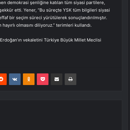
n demokrasi şenliğine katılan tüm siyasi partilere,
kkür etti. Yener, “Bu süreçte YSK tüm bilgileri siyasi
effaf bir seçim süreci yürütülerek sonuçlandırılmıştır.
hayırlı olmasını diliyoruz.” terimleri kullandı.
doğan’ın vekaletini Türkiye Büyük Millet Meclisi
erest
Reddit
VKontakte
Odnoklassniki
Pocket
E-Posta ile paylaş
Yazdır