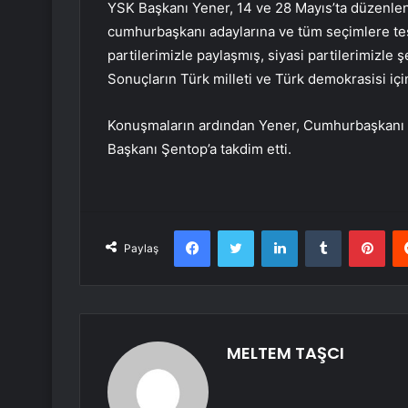
YSK Başkanı Yener, 14 ve 28 Mayıs’ta düzenlene
cumhurbaşkanı adaylarına ve tüm seçimlere teşe
partilerimizle paylaşmış, siyasi partilerimizle ş
Sonuçların Türk milleti ve Türk demokrasisi için 
Konuşmaların ardından Yener, Cumhurbaşkanı Er
Başkanı Şentop’a takdim etti.
Facebook
Twitter
LinkedIn
Tumblr
Pint
Paylaş
MELTEM TAŞCI