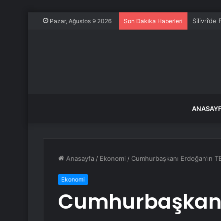
Silivri’d
Pazar, Ağustos 9 2026
Son Dakika Haberleri
ANASAY
Anasayfa
/
Ekonomi
/
Cumhurbaşkanı Erdoğan’ın T
Ekonomi
Cumhurbaşkanı