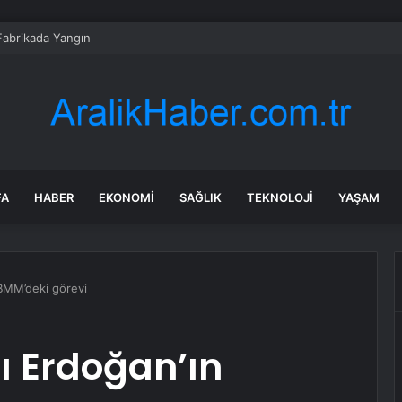
e Fabrikada Yangın
FA
HABER
EKONOMI
SAĞLIK
TEKNOLOJI
YAŞAM
BMM’deki görevi
 Erdoğan’ın