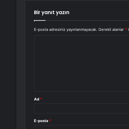
Bir yanıt yazın
E-posta adresiniz yayınlanmayacak.
Gerekli alanlar
*
i
Y
o
r
u
m
*
Ad
*
E-posta
*