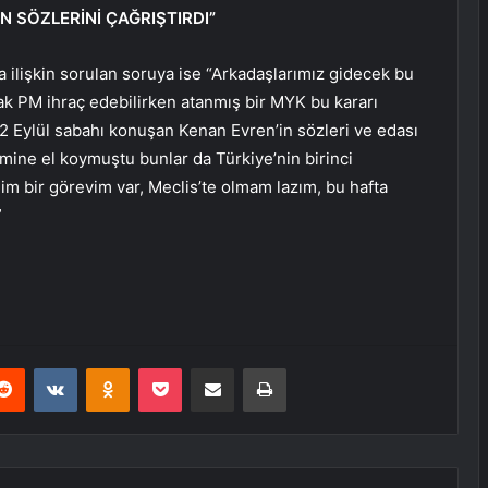
N SÖZLERİNİ ÇAĞRIŞTIRDI”
na ilişkin sorulan soruya ise “Arkadaşlarımız gidecek bu
k PM ihraç edebilirken atanmış bir MYK bu kararı
2 Eylül sabahı konuşan Kenan Evren’in sözleri ve edası
timine el koymuştu bunlar da Türkiye’nin birinci
im bir görevim var, Meclis’te olmam lazım, bu hafta
”
erest
Reddit
VKontakte
Odnoklassniki
Pocket
E-Posta ile paylaş
Yazdır