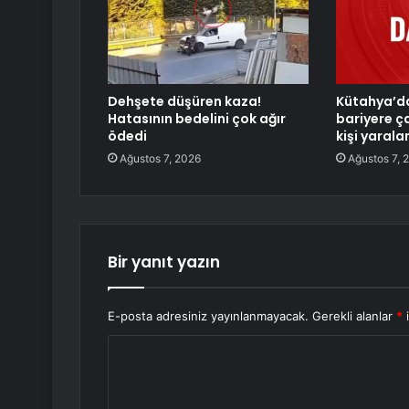
Dehşete düşüren kaza!
Kütahya’d
Hatasının bedelini çok ağır
bariyere ça
ödedi
kişi yarala
Ağustos 7, 2026
Ağustos 7, 
Bir yanıt yazın
E-posta adresiniz yayınlanmayacak.
Gerekli alanlar
*
i
Y
o
r