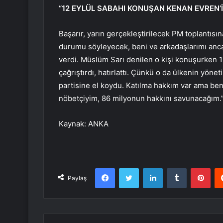
“12 EYLÜL SABAHI KONUŞAN KENAN EVREN’İ
Başarır, yarın gerçekleştirilecek PM toplantısı
durumu söyleyecek, beni ve arkadaşlarımı anca
verdi. Müslüm Sarı denilen o kişi konuşurken 1
çağrıştırdı, hatırlattı. Çünkü o da ülkenin yöne
partisine el koydu. Katılma hakkım var ama ben
nöbetçiyim, 86 milyonun hakkını savunacağım.
Kaynak: ANKA
Facebook
Twitter
LinkedIn
Tumblr
Pint
Paylaş