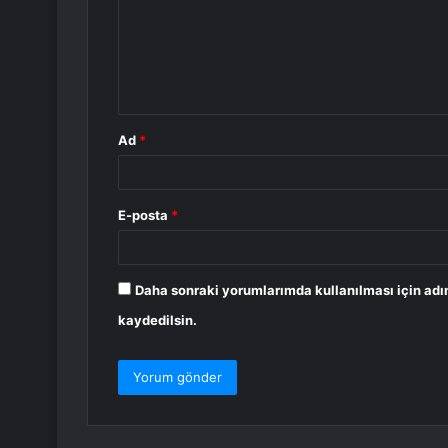
u
m
*
Ad
*
E-posta
*
Daha sonraki yorumlarımda kullanılması için adı
kaydedilsin.