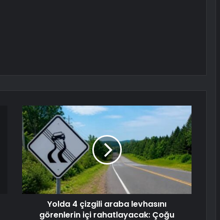
Yolda 4 çizgili araba levhasını
görenlerin içi rahatlayacak: Çoğu