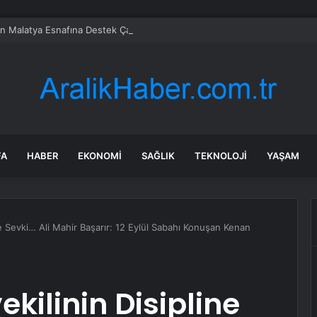
en Malatya Esnafına Destek Çağrısı
FA
HABER
EKONOMI
SAĞLIK
TEKNOLOJI
YAŞAM
ne Sevki… Ali Mahir Başarır: 12 Eylül Sabahı Konuşan Kenan
ekilinin Disipline