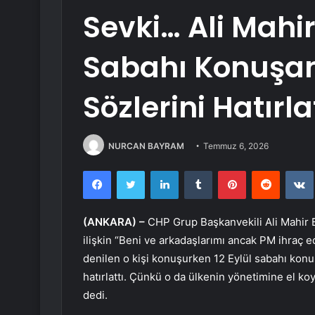
Sevki… Ali Mahir 
Sabahı Konuşan
Sözlerini Hatırla
NURCAN BAYRAM
Temmuz 6, 2026
Facebook
Twitter
LinkedIn
Tumblr
Pinterest
Reddit
(ANKARA) –
CHP Grup Başkanvekili Ali Mahir Ba
ilişkin “Beni ve arkadaşlarımı ancak PM ihraç 
denilen o kişi konuşurken 12 Eylül sabahı konuş
hatırlattı. Çünkü o da ülkenin yönetimine el ko
dedi.