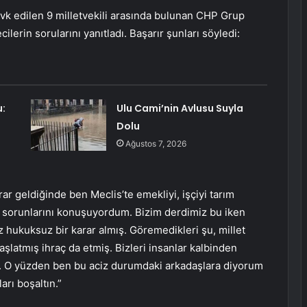
evk edilen 9 milletvekili arasında bulunan CHP Grup
lerin sorularını yanıtladı. Başarır şunları söyledi:
:
Ulu Cami’nin Avlusu Suyla
Dolu
Ağustos 7, 2026
ar geldiğinde ben Meclis’te emekliyi, işçiyi tarım
tin sorunlarını konuşuyordum. Bizim derdimiz bu iken
z hukuksuz bir karar almış. Göremedikleri şu, millet
başlatmış ihraç da etmiş. Bizleri insanlar kalbinden
e. O yüzden ben bu aciz durumdaki arkadaşlara diyorum
ları boşaltın.”