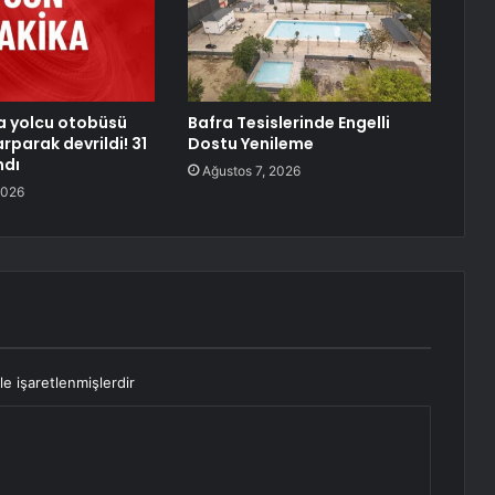
a yolcu otobüsü
Bafra Tesislerinde Engelli
rparak devrildi! 31
Dostu Yenileme
ndı
Ağustos 7, 2026
2026
le işaretlenmişlerdir