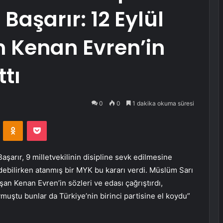
Başarır: 12 Eylül
 Kenan Evren’in
ttı
0
0
1 dakika okuma süresi
VKontakte
Odnoklassniki
Pocket
şarır, 9 milletvekilinin disipline sevk edilmesine
edebilirken atanmış bir MYK bu kararı verdi. Müslüm Sarı
an Kenan Evren’in sözleri ve edası çağrıştırdı,
ymuştu bunlar da Türkiye’nin birinci partisine el koydu”