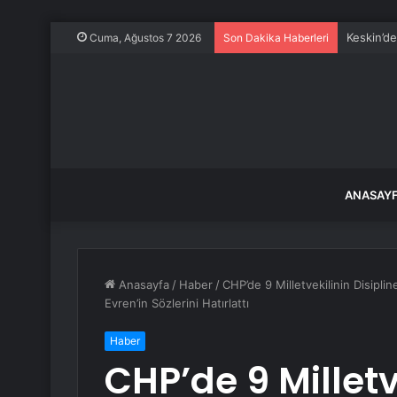
Keskin’d
Cuma, Ağustos 7 2026
Son Dakika Haberleri
ANASAY
Anasayfa
/
Haber
/
CHP’de 9 Milletvekilinin Disipli
Evren’in Sözlerini Hatırlattı
Haber
CHP’de 9 Milletv