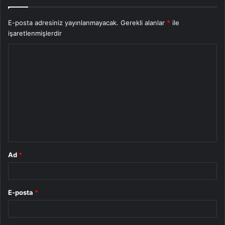
E-posta adresiniz yayınlanmayacak.
Gerekli alanlar
*
ile
işaretlenmişlerdir
Y
o
r
u
m
*
Ad
*
E-posta
*