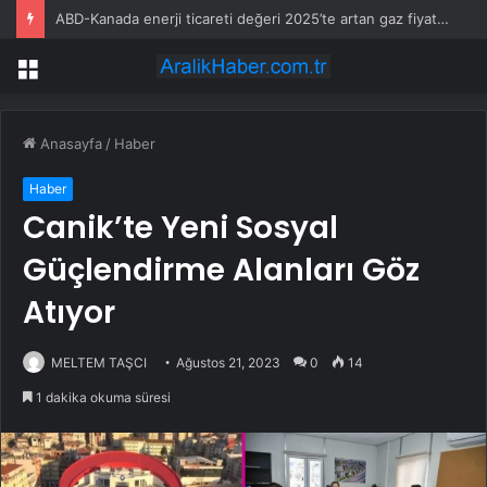
ABD-Kanada enerji ticareti değeri 2025’te artan gaz fiyatlarıyla yükseldi
Menü
Anasayfa
/
Haber
Haber
Canik’te Yeni Sosyal
Güçlendirme Alanları Göz
Atıyor
MELTEM TAŞCI
Ağustos 21, 2023
0
14
1 dakika okuma süresi