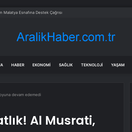
en Malatya Esnafına Destek Çağrısı
FA
HABER
EKONOMI
SAĞLIK
TEKNOLOJI
YAŞAM
i, oyuna devam edemedi
tlık! Al Musrati,