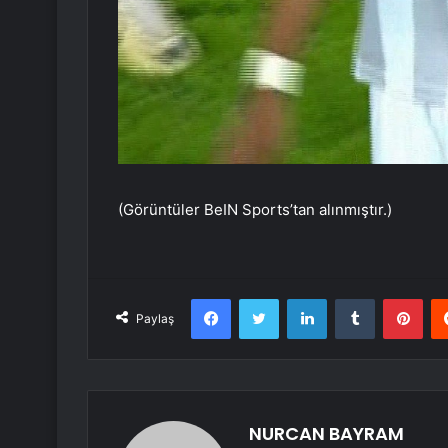
(Görüntüler BeIN Sports’tan alınmıştır.)
Facebook
Twitter
LinkedIn
Tumblr
Pint
Paylaş
NURCAN BAYRAM