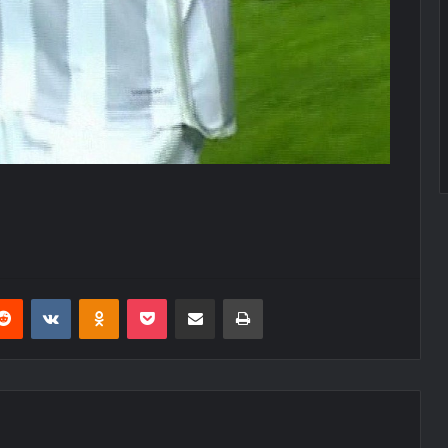
erest
Reddit
VKontakte
Odnoklassniki
Pocket
E-Posta ile paylaş
Yazdır