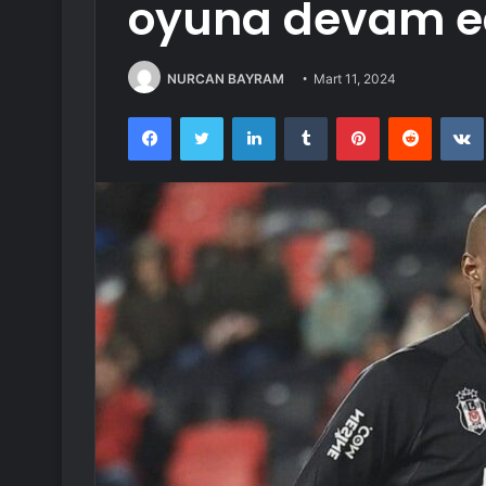
oyuna devam 
NURCAN BAYRAM
Mart 11, 2024
Facebook
Twitter
LinkedIn
Tumblr
Pinterest
Reddit