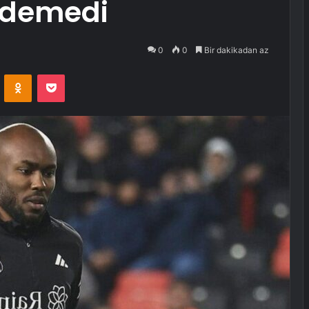
edemedi
0
0
Bir dakikadan az
VKontakte
Odnoklassniki
Pocket