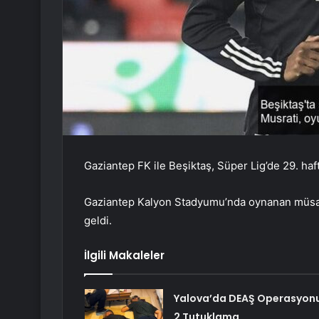
Gaziantep FK ile Beşiktaş, Süper Lig’de 29. haf
Gaziantep Kalyon Stadyumu’nda oynanan müsabak
geldi.
İlgili Makaleler
Yalova’da DEAŞ Operasyonu
2 Tutuklama