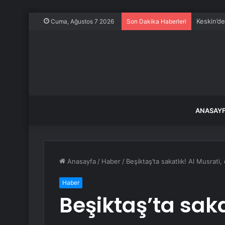
Keskin’d
Cuma, Ağustos 7 2026
Son Dakika Haberleri
ANASAY
Anasayfa
/
Haber
/
Beşiktaş’ta sakatlık! Al Musrat
Haber
Beşiktaş’ta saka