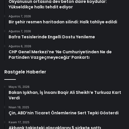
Okyanusun ortasına dev beton daire koydular:
Yükseldikçe halkı tehdit ediyor
Ağustos 7, 2026
Bir şehir resmen haritadan silindi: Halk tahliye edildi
Ağustos 7, 2026
Bafra Tesislerinde Engelli Dostu Yenileme
Ağustos 6, 2026
CHP Genel Merkezi’ne ‘Ne Cumhuriyetinden Ne de
Partinden Vazgeçmeyeceğiz’ Pankartı
Rastgele Haberler
Mayıs 15, 2026
Bakan Işıkhan, İş İnsanı Baqir Ali Sheikh’e Turkuaz Kart
Verdi
Nisan 19, 2025
Çin, ABD’nin Ticaret Önlemlerine Sert Tepki Gösterdi
Kasım 17, 2025
Akbank takipteki alacaklarını 5 şirkete sattı