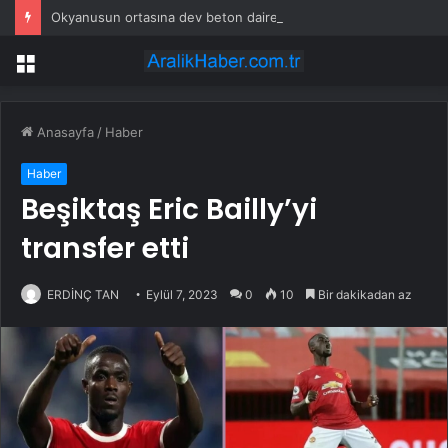
Okyanusun ortasına dev beton daire koydular: Yükseldikçe halkı tehdit ediyor
Menü
Anasayfa
/
Haber
Haber
Beşiktaş Eric Bailly’yi
transfer etti
ERDİNÇ TAN
Eylül 7, 2023
0
10
Bir dakikadan az