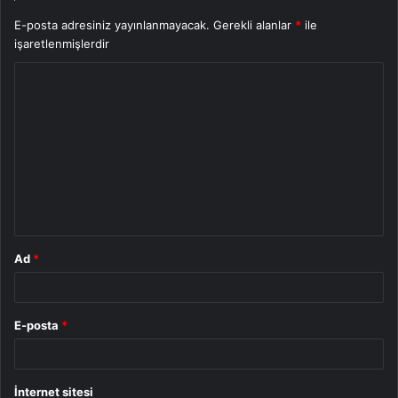
E-posta adresiniz yayınlanmayacak.
Gerekli alanlar
*
ile
işaretlenmişlerdir
Y
o
r
u
m
*
Ad
*
E-posta
*
İnternet sitesi