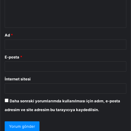
u
m
*
Ad
*
E-posta
*
İnternet sitesi
Daha sonraki yorumlarımda kullanılması için adım, e-posta
adresim ve site adresim bu tarayıcıya kaydedilsin.