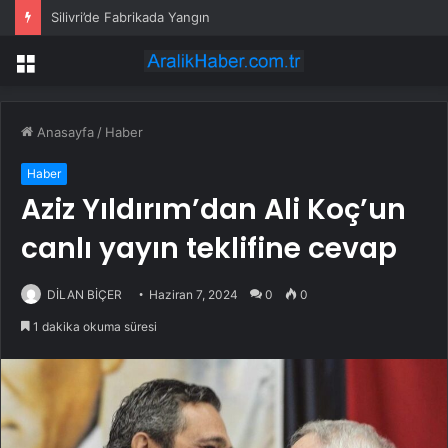
Silivri’de Fabrikada Yangın
Menü
Anasayfa
/
Haber
Haber
Aziz Yıldırım’dan Ali Koç’un
canlı yayın teklifine cevap
DİLAN BİÇER
Haziran 7, 2024
0
0
1 dakika okuma süresi