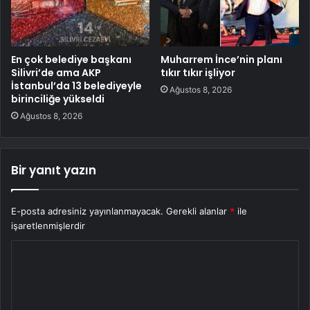
En çok belediye başkanı
Muharrem İnce’nin planı
Silivri’de ama AKP
tıkır tıkır işliyor
İstanbul’da 13 belediyeyle
Ağustos 8, 2026
birinciliğe yükseldi
Ağustos 8, 2026
Bir yanıt yazın
E-posta adresiniz yayınlanmayacak.
Gerekli alanlar
*
ile
işaretlenmişlerdir
Y
o
r