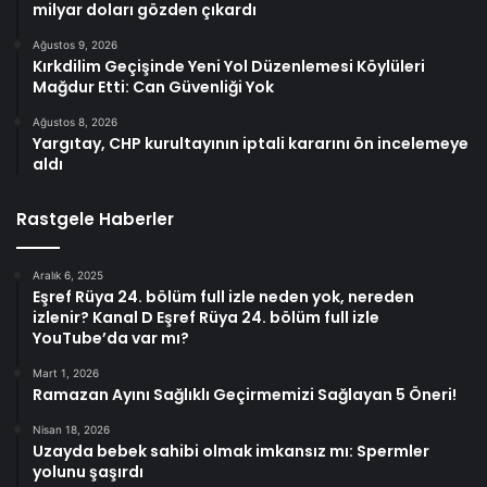
milyar doları gözden çıkardı
Ağustos 9, 2026
Kırkdilim Geçişinde Yeni Yol Düzenlemesi Köylüleri
Mağdur Etti: Can Güvenliği Yok
Ağustos 8, 2026
Yargıtay, CHP kurultayının iptali kararını ön incelemeye
aldı
Rastgele Haberler
Aralık 6, 2025
Eşref Rüya 24. bölüm full izle neden yok, nereden
izlenir? Kanal D Eşref Rüya 24. bölüm full izle
YouTube’da var mı?
Mart 1, 2026
Ramazan Ayını Sağlıklı Geçirmemizi Sağlayan 5 Öneri!
Nisan 18, 2026
Uzayda bebek sahibi olmak imkansız mı: Spermler
yolunu şaşırdı