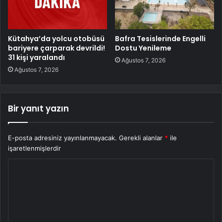
Kütahya’da yolcu otobüsü
Bafra Tesislerinde Engelli
bariyere çarparak devrildi!
Dostu Yenileme
31 kişi yaralandı
Ağustos 7, 2026
Ağustos 7, 2026
Bir yanıt yazın
E-posta adresiniz yayınlanmayacak.
Gerekli alanlar
*
ile
işaretlenmişlerdir
Y
o
r
u