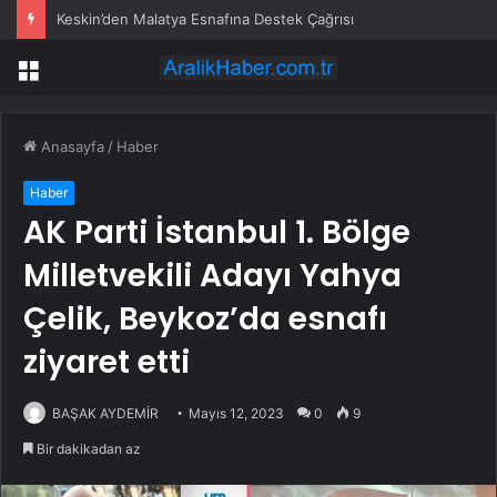
Keskin’den Malatya Esnafına Destek Çağrısı
Menü
Anasayfa
/
Haber
Haber
AK Parti İstanbul 1. Bölge
Milletvekili Adayı Yahya
Çelik, Beykoz’da esnafı
ziyaret etti
BAŞAK AYDEMİR
Mayıs 12, 2023
0
9
Bir dakikadan az