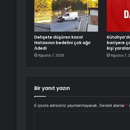
Dehşete düşüren kaza!
Kütahya’d
Hatasının bedelini çok ağır
bariyere ça
ödedi
kişi yarala
Ağustos 7, 2026
Ağustos 7, 
Bir yanıt yazın
E-posta adresiniz yayınlanmayacak.
Gerekli alanlar
*
i
Y
o