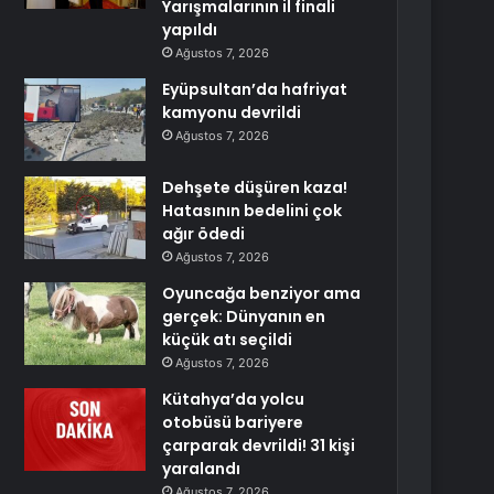
Yarışmalarının il finali
yapıldı
Ağustos 7, 2026
Eyüpsultan’da hafriyat
kamyonu devrildi
Ağustos 7, 2026
Dehşete düşüren kaza!
Hatasının bedelini çok
ağır ödedi
Ağustos 7, 2026
Oyuncağa benziyor ama
gerçek: Dünyanın en
küçük atı seçildi
Ağustos 7, 2026
Kütahya’da yolcu
otobüsü bariyere
çarparak devrildi! 31 kişi
yaralandı
Ağustos 7, 2026