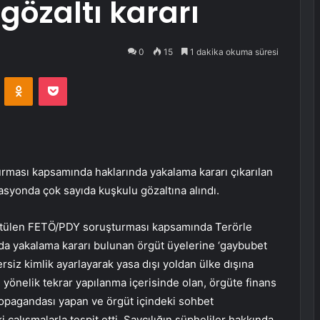
gözaltı kararı
0
15
1 dakika okuma süresi
VKontakte
Odnoklassniki
Pocket
rması kapsamında haklarında yakalama kararı çıkarılan
syonda çok sayıda kuşkulu gözaltına alındı.
rütülen FETÖ/PDY soruşturması kapsamında Terörle
a yakalama kararı bulunan örgüt üyelerine ‘gaybubet
ersiz kimlik ayarlayarak yasa dışı yoldan ülke dışına
yönelik tekrar yapılanma içerisinde olan, örgüte finans
opagandası yapan ve örgüt içindeki sohbet
ki çalışmalarla tespit etti. Savcılığın şüpheliler hakkında