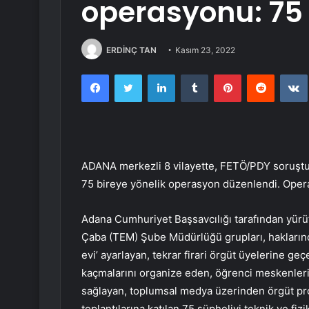
operasyonu: 75 
ERDİNÇ TAN
Kasım 23, 2022
Facebook
Twitter
LinkedIn
Tumblr
Pinterest
Reddit
ADANA merkezli 8 vilayette, FETÖ/PDY soruştu
75 bireye yönelik operasyon düzenlendi. Opera
Adana Cumhuriyet Başsavcılığı tarafından yü
Çaba (TEM) Şube Müdürlüğü grupları, haklarınd
evi’ ayarlayan, tekrar firari örgüt üyelerine geç
kaçmalarını organize eden, öğrenci meskenleri 
sağlayan, toplumsal medya üzerinden örgüt pr
toplantılarına katılan 75 şüpheliyi teknik ve fizi