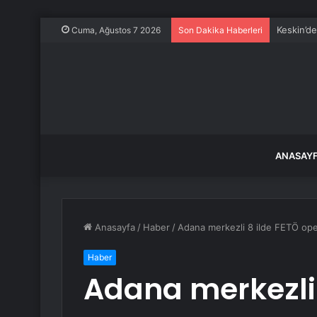
Keskin’d
Cuma, Ağustos 7 2026
Son Dakika Haberleri
ANASAY
Anasayfa
/
Haber
/
Adana merkezli 8 ilde FETÖ oper
Haber
Adana merkezli 