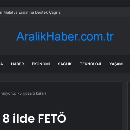
en Malatya Esnafına Destek Çağrısı
FA
HABER
EKONOMI
SAĞLIK
TEKNOLOJI
YAŞAM
asyonu: 75 gözaltı kararı
8 ilde FETÖ