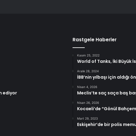
Rastgele Haberler
Kasım 25, 2022
World of Tanks, İki Büyük İ
Aralık 28, 2024
İBB’nin yılbaşı için aldığı ö
Nisan 4, 2026
m ediyor
Meclis’te saç saça baş b
Nisan 26, 2026
Kocaeli’de “Gönül Bahçem”
Mart 29, 2023
Eskişehir’de bir polis mem