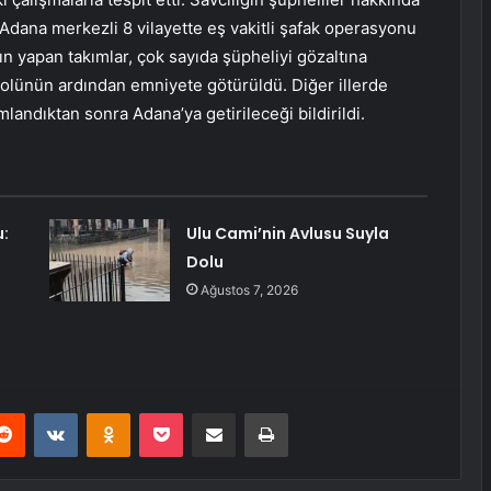
dana merkezli 8 vilayette eş vakitli şafak operasyonu
ın yapan takımlar, çok sayıda şüpheliyi gözaltına
trolünün ardından emniyete götürüldü. Diğer illerde
mlandıktan sonra Adana’ya getirileceği bildirildi.
:
Ulu Cami’nin Avlusu Suyla
Dolu
Ağustos 7, 2026
erest
Reddit
VKontakte
Odnoklassniki
Pocket
E-Posta ile paylaş
Yazdır