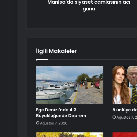
Manisa'da siyaset camiasının acı
günü
İlgili Makaleler
Ege Denizi’nde 4.3
5 ünlüye d
Büyüklüğünde Deprem
Ağustos 7, 
Ağustos 7, 2026