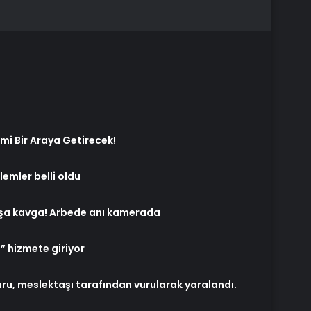
smi Bir Araya Getirecek!
nlemler belli oldu
aşa kavga! Arbede anı kamerada
 hizmete giriyor
uru, meslektaşı tarafından vurularak yaralandı.