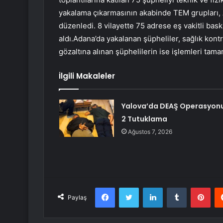
yakalama çıkarmasının akabinde TEM grupları, A
düzenledi. 8 vilayette 75 adrese eş vakitli bask
aldı.Adana’da yakalanan şüpheliler, sağlık kon
gözaltına alınan şüphelilerin ise işlemleri tama
İlgili Makaleler
Yalova’da DEAŞ Operasyonu
2 Tutuklama
Ağustos 7, 2026
Facebook
Twitter
LinkedIn
Tumblr
Pint
Paylaş