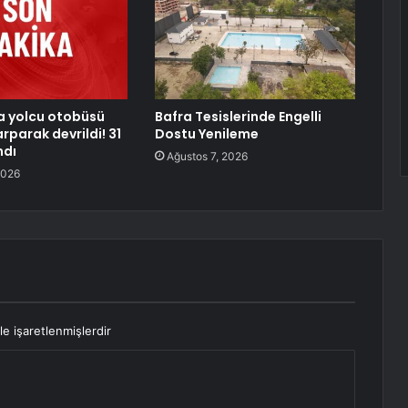
a yolcu otobüsü
Bafra Tesislerinde Engelli
rparak devrildi! 31
Dostu Yenileme
ndı
Ağustos 7, 2026
2026
le işaretlenmişlerdir