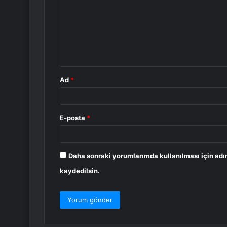
r
u
m
*
Ad
*
E-posta
*
Daha sonraki yorumlarımda kullanılması için adı
kaydedilsin.