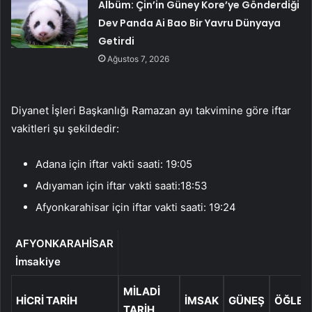
Albüm: Çin’in Güney Kore’ye Gönderdiği
Dev Panda Ai Bao Bir Yavru Dünyaya
Getirdi
Ağustos 7, 2026
Diyanet İşleri Başkanlığı Ramazan ayı takvimine göre iftar
vakitleri şu şekildedir:
Adana için iftar vakti saati: 19:05
Adıyaman için iftar vakti saati:18:53
Afyonkarahisar için iftar vakti saati: 19:24
AFYONKARAHİSAR
İmsakiye
MILADI
HICRI TARIH
İMSAK
GÜNEŞ
ÖĞLE
TARIH