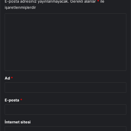
E-posta adresiniz yayınlanmayacak.
Gerekli alanlar
*
ile
işaretlenmişlerdir
Y
o
r
u
m
*
Ad
*
E-posta
*
İnternet sitesi