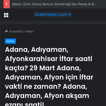
Albüm: Çin’in Güney Kore’ye Gönderdiği Dev Panda Ai Bao Bir Yavru Dünyaya Getirdi
Menü
Anasayfa
/
Haber
Haber
Adana, Adıyaman,
Afyonkarahisar İftar saati
kaçta? 29 Mart Adana,
Adıyaman, Afyon için iftar
vakti ne zaman? Adana,
Adıyaman, Afyon akşam
ezanı saati!