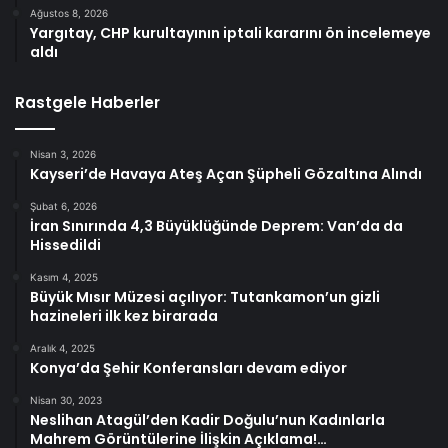
Ağustos 8, 2026
Yargıtay, CHP kurultayının iptali kararını ön incelemeye
aldı
Rastgele Haberler
Nisan 3, 2026
Kayseri’de Havaya Ateş Açan Şüpheli Gözaltına Alındı
Şubat 6, 2026
İran Sınırında 4,3 Büyüklüğünde Deprem: Van’da da
Hissedildi
Kasım 4, 2025
Büyük Mısır Müzesi açılıyor: Tutankamon’un gizli
hazineleri ilk kez birarada
Aralık 4, 2025
Konya’da Şehir Konferansları devam ediyor
Nisan 30, 2023
Neslihan Atagül’den Kadir Doğulu’nun Kadınlarla
Mahrem Görüntülerine İlişkin Açıklama!…