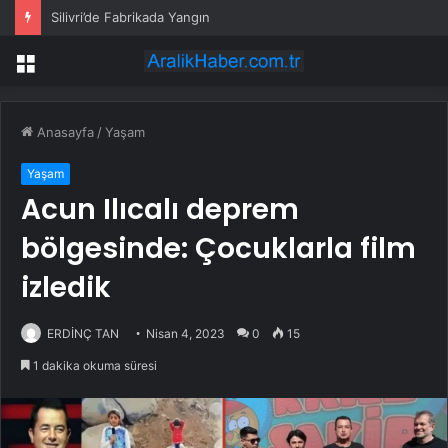
Silivri’de Fabrikada Yangın
Menü
Anasayfa
/
Yaşam
Yaşam
Acun Ilıcalı deprem
bölgesinde: Çocuklarla film
izledik
ERDİNÇ TAN
Nisan 4, 2023
0
15
1 dakika okuma süresi