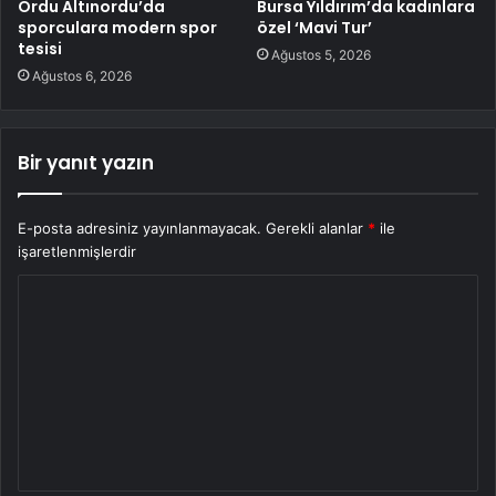
Ordu Altınordu’da
Bursa Yıldırım’da kadınlara
sporculara modern spor
özel ‘Mavi Tur’
tesisi
Ağustos 5, 2026
Ağustos 6, 2026
Bir yanıt yazın
E-posta adresiniz yayınlanmayacak.
Gerekli alanlar
*
ile
işaretlenmişlerdir
Y
o
r
u
m
*