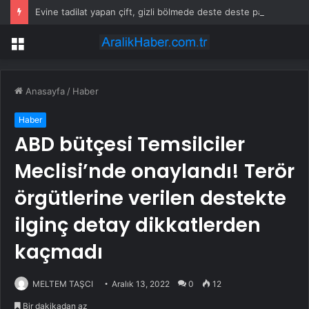
Evine tadilat yapan çift, gizli bölmede deste deste para buldu
Menü
Anasayfa
/
Haber
Haber
ABD bütçesi Temsilciler
Meclisi’nde onaylandı! Terör
örgütlerine verilen destekte
ilginç detay dikkatlerden
kaçmadı
MELTEM TAŞCI
Aralık 13, 2022
0
12
Bir dakikadan az