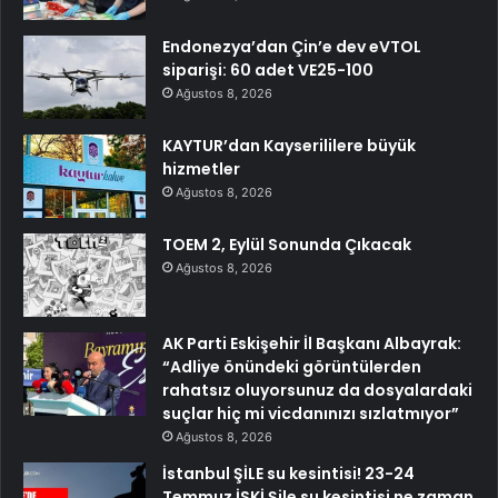
Endonezya’dan Çin’e dev eVTOL
siparişi: 60 adet VE25-100
Ağustos 8, 2026
KAYTUR’dan Kayserililere büyük
hizmetler
Ağustos 8, 2026
TOEM 2, Eylül Sonunda Çıkacak
Ağustos 8, 2026
AK Parti Eskişehir İl Başkanı Albayrak:
“Adliye önündeki görüntülerden
rahatsız oluyorsunuz da dosyalardaki
suçlar hiç mi vicdanınızı sızlatmıyor”
Ağustos 8, 2026
İstanbul ŞİLE su kesintisi! 23-24
Temmuz İSKİ Şile su kesintisi ne zaman