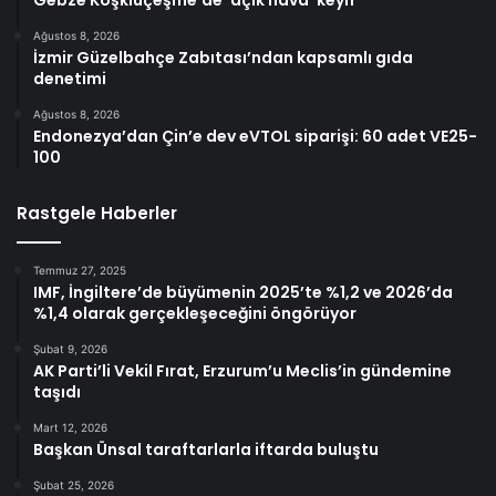
Gebze Köşklüçeşme’de ‘açık hava’ keyif
Ağustos 8, 2026
İzmir Güzelbahçe Zabıtası’ndan kapsamlı gıda
denetimi
Ağustos 8, 2026
Endonezya’dan Çin’e dev eVTOL siparişi: 60 adet VE25-
100
Rastgele Haberler
Temmuz 27, 2025
IMF, İngiltere’de büyümenin 2025’te %1,2 ve 2026’da
%1,4 olarak gerçekleşeceğini öngörüyor
Şubat 9, 2026
AK Parti’li Vekil Fırat, Erzurum’u Meclis’in gündemine
taşıdı
Mart 12, 2026
Başkan Ünsal taraftarlarla iftarda buluştu
Şubat 25, 2026