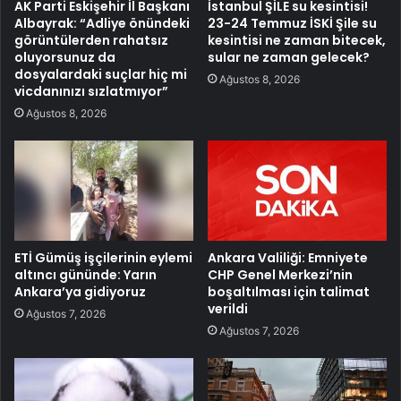
AK Parti Eskişehir İl Başkanı
İstanbul ŞİLE su kesintisi!
Albayrak: “Adliye önündeki
23-24 Temmuz İSKİ Şile su
görüntülerden rahatsız
kesintisi ne zaman bitecek,
oluyorsunuz da
sular ne zaman gelecek?
dosyalardaki suçlar hiç mi
Ağustos 8, 2026
vicdanınızı sızlatmıyor”
Ağustos 8, 2026
ETİ Gümüş işçilerinin eylemi
Ankara Valiliği: Emniyete
altıncı gününde: Yarın
CHP Genel Merkezi’nin
Ankara’ya gidiyoruz
boşaltılması için talimat
verildi
Ağustos 7, 2026
Ağustos 7, 2026