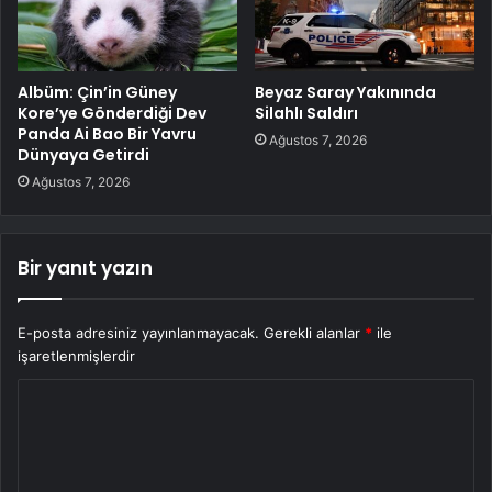
Albüm: Çin’in Güney
Beyaz Saray Yakınında
Kore’ye Gönderdiği Dev
Silahlı Saldırı
Panda Ai Bao Bir Yavru
Ağustos 7, 2026
Dünyaya Getirdi
Ağustos 7, 2026
Bir yanıt yazın
E-posta adresiniz yayınlanmayacak.
Gerekli alanlar
*
ile
işaretlenmişlerdir
Y
o
r