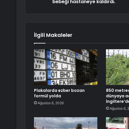
bebeği hastaneye kaldırdı.
İlgili Makaleler
Plakalarda ezber bozan
850 metred
formül yolda
dünyaya aç
İngiltere’d
Ağustos 6, 2026
Ağustos 6, 