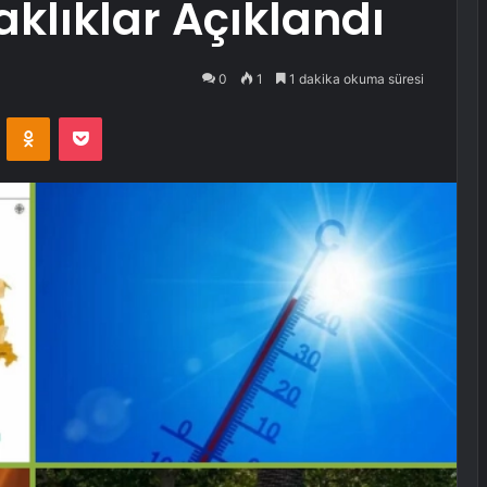
aklıklar Açıklandı
0
1
1 dakika okuma süresi
VKontakte
Odnoklassniki
Pocket