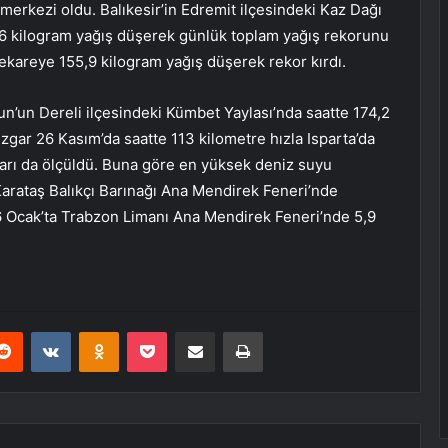
 merkezi oldu. Balıkesir’in Edremit ilçesindeki Kaz Dağı
,6 kilogram yağış düşerek günlük toplam yağış rekorunu
rekareye 155,9 kilogram yağış düşerek rekor kırdı.
sun’un Dereli ilçesindeki Kümbet Yaylası’nda saatte 174,2
rüzgar 26 Kasım’da saatte 113 kilometre hızla Isparta’da
kları da ölçüldü. Buna göre en yüksek deniz suyu
 Karataş Balıkçı Barınağı Ana Mendirek Feneri’nde
16 Ocak’ta Trabzon Limanı Ana Mendirek Feneri’nde 5,9
erest
Reddit
VKontakte
Odnoklassniki
Pocket
E-Posta ile paylaş
Yazdır