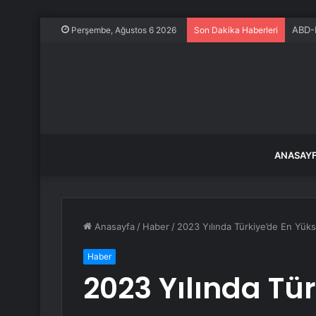
ABD-K
Perşembe, Ağustos 6 2026
Son Dakika Haberleri
ANASAY
Anasayfa
/
Haber
/
2023 Yılında Türkiye’de En Yüks
Haber
2023 Yılında Tü