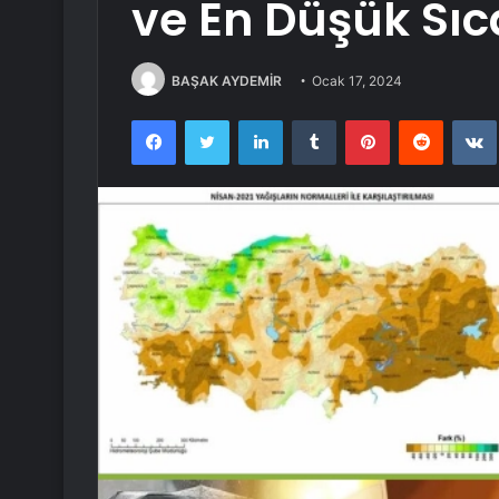
ve En Düşük Sıc
BAŞAK AYDEMİR
Ocak 17, 2024
Facebook
Twitter
LinkedIn
Tumblr
Pinterest
Reddit