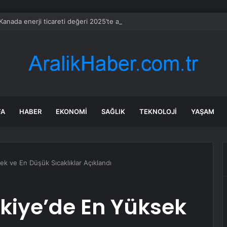
anada enerji ticareti değeri 2025’te artan gaz fiyatlarıyla yükseldi
FA
HABER
EKONOMI
SAĞLIK
TEKNOLOJI
YAŞAM
ek ve En Düşük Sıcaklıklar Açıklandı
rkiye’de En Yüksek