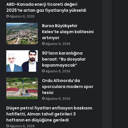
ABD-Kanada enerji ticareti değeri
2025’te artan gaz fiyatlarıyla yükseldi
Ağustos 6, 2026
Bursa Büyükşehir
Keles’te ulaşım kalitesini
artırıyor
Ağustos 6, 2026
90’ların karanlığına
beraat: “Bu dosyalar
kapanmayacak”
Ağustos 6, 2026
Ordu Altınordu’da
sporculara modern spor
tesisi
Ağustos 6, 2026
Düşen petrol fiyatları enflasyon baskısını
hafifletti, Alman tahvil getirileri 3
haftanın en düşüğüne geriledi
Ağustos 6, 2026